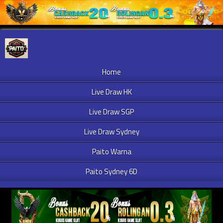
Home
Live Draw HK
Live Draw SGP
Live Draw Sydney
Paito Warna
Paito Sydney 6D