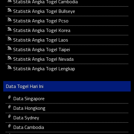
Statistik Angka Togel Cambodia
Statistik Angka Togel Bullseye
Statistik Angka Togel Pcso
Statistik Angka Togel Korea
Statistik Angka Togel Laos
Statistik Angka Togel Taipei
Statistik Angka Togel Nevada
Statistik Angka Togel Lengkap
Data Togel Hari Ini
Data Singapore
Data Hongkong
Data Sydney
Data Cambodia