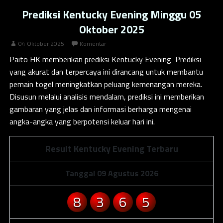
Prediksi Kentucky Evening Minggu 05
Oktober 2025
04 Oktober 2025
Komentar
Paito HK
memberikan prediksi Kentucky Evening Prediksi
yang akurat dan terpercaya ini dirancang untuk membantu
pemain togel meningkatkan peluang kemenangan mereka.
Disusun melalui analisis mendalam, prediksi ini memberikan
gambaran yang jelas dan informasi berharga mengenai
angka-angka yang berpotensi keluar hari ini.
Result Kentucky Evening Terbaru
Tanggal 09 Agustus 2026
8
3
6
5