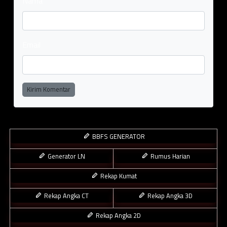
Nama
Email
Kirim Komentar
BBFS GENERATOR
Generator LN
Rumus Harian
Rekap Kumat
Rekap Angka CT
Rekap Angka 3D
Rekap Angka 2D