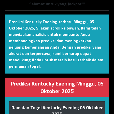
Selamat untuk yang Jackpot!!!
Prediksi Kentucky Evening terbaru Minggu, 05
Oktober 2025
,
Silakan scroll ke bawah. Kami telah
menyiapkan analisis untuk membantu Anda
membandingkan prediksi dan meningkatkan
peluang kemenangan Anda. Dengan prediksi yang
akurat dan terpercaya, kami berharap dapat
mendukung Anda untuk meraih hasil terbaik dalam
permainan togel.
Prediksi Kentucky Evening Minggu, 05
Oktober 2025
Ramalan Togel Kentucky Evening 05 Oktober
2025