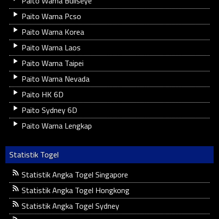
Paito Warna Bullseye
Paito Warna Pcso
Paito Warna Korea
Paito Warna Laos
Paito Warna Taipei
Paito Warna Nevada
Paito HK 6D
Paito Sydney 6D
Paito Warna Lengkap
Statistik Togel
Statistik Angka Togel Singapore
Statistik Angka Togel Hongkong
Statistik Angka Togel Sydney