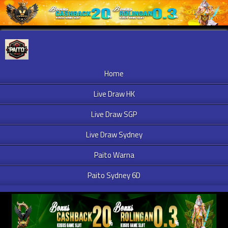
Home
Live Draw HK
Live Draw SGP
Live Draw Sydney
Paito Warna
Paito Sydney 6D