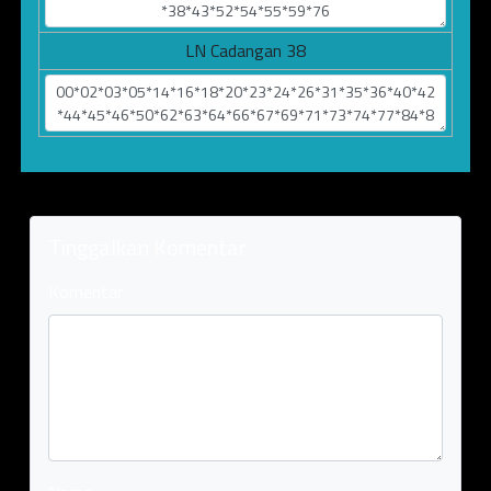
LN Cadangan 38
Tinggalkan Komentar
Komentar