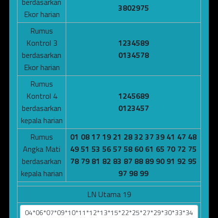
berdasarkan
3802975
Ekor harian
Rumus
Kontrol 3
1234589
berdasarkan
0134578
Ekor harian
Rumus
Kontrol 4
1245689
berdasarkan
0123457
kepala harian
Rumus
01 08 17 19 21 28 32 37 39 41 47 48
Angka Mati
49 51 53 56 57 58 60 61 65 70 72 75
berdasarkan
78 79 81 82 83 87 88 89 90 91 92 95
kepala harian
97 98 99
LN Utama 19