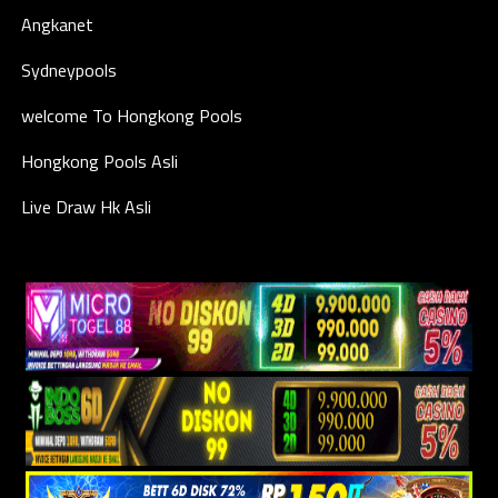
Angkanet
Sydneypools
welcome To Hongkong Pools
Hongkong Pools Asli
Live Draw Hk Asli