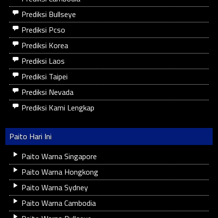
Prediksi Bullseye
Prediksi Pcso
Prediksi Korea
Prediksi Laos
Prediksi Taipei
Prediksi Nevada
Prediksi Kami Lengkap
Paito Hari Ini
Paito Warna Singapore
Paito Warna Hongkong
Paito Warna Sydney
Paito Warna Cambodia