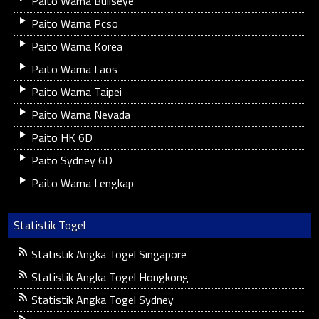
Paito Warna Bullseye
Paito Warna Pcso
Paito Warna Korea
Paito Warna Laos
Paito Warna Taipei
Paito Warna Nevada
Paito HK 6D
Paito Sydney 6D
Paito Warna Lengkap
Statistik Togel
Statistik Angka Togel Singapore
Statistik Angka Togel Hongkong
Statistik Angka Togel Sydney