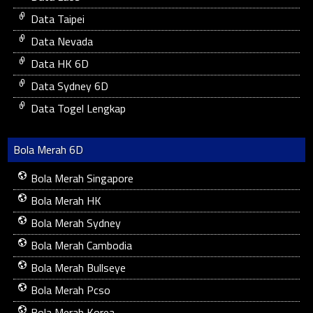
Data Taipei
Data Nevada
Data HK 6D
Data Sydney 6D
Data Togel Lengkap
Bola Merah 6D
Bola Merah Singapore
Bola Merah HK
Bola Merah Sydney
Bola Merah Cambodia
Bola Merah Bullseye
Bola Merah Pcso
Bola Merah Korea