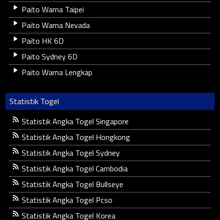
Paito Warna Taipei
Paito Warna Nevada
Paito HK 6D
Paito Sydney 6D
Paito Warna Lengkap
Statistik Togel
Statistik Angka Togel Singapore
Statistik Angka Togel Hongkong
Statistik Angka Togel Sydney
Statistik Angka Togel Cambodia
Statistik Angka Togel Bullseye
Statistik Angka Togel Pcso
Statistik Angka Togel Korea