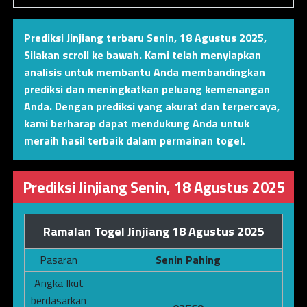
Prediksi Jinjiang terbaru Senin, 18 Agustus 2025
,
Silakan scroll ke bawah. Kami telah menyiapkan
analisis untuk membantu Anda membandingkan
prediksi dan meningkatkan peluang kemenangan
Anda. Dengan prediksi yang akurat dan terpercaya,
kami berharap dapat mendukung Anda untuk
meraih hasil terbaik dalam permainan togel.
Prediksi Jinjiang Senin, 18 Agustus 2025
Ramalan Togel Jinjiang 18 Agustus 2025
Pasaran
Senin Pahing
Angka Ikut
berdasarkan