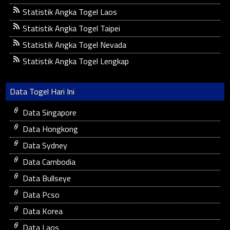
Statistik Angka Togel Laos
Statistik Angka Togel Taipei
Statistik Angka Togel Nevada
Statistik Angka Togel Lengkap
Data Togel Hari Ini
Data Singapore
Data Hongkong
Data Sydney
Data Cambodia
Data Bullseye
Data Pcso
Data Korea
Data Laos