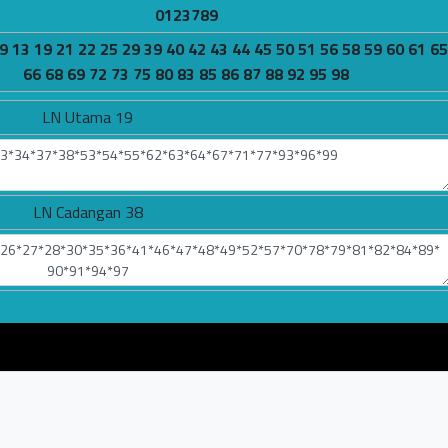
0123789
9 13 19 21 22 25 29 39 40 42 43 44 45 50 51 56 58 59 60 61 6
66 68 69 72 73 75 80 83 85 86 87 88 92 95 98
LN Utama 19
LN Cadangan 38