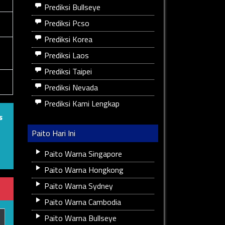
Prediksi Bullseye
Prediksi Pcso
Prediksi Korea
Prediksi Laos
Prediksi Taipei
Prediksi Nevada
Prediksi Kami Lengkap
s
Paito Hari Ini
Paito Warna Singapore
Paito Warna Hongkong
Paito Warna Sydney
Paito Warna Cambodia
Paito Warna Bullseye