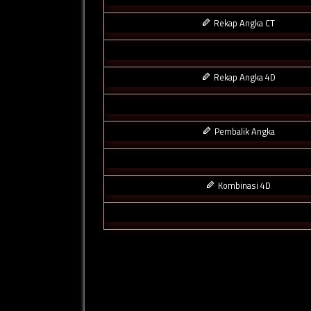
Rekap Angka CT
Rekap Angka 4D
Pembalik Angka
Kombinasi 4D