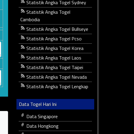
Statistik Angka Togel Sydney
Statistik Angka Togel
5
Cambodia
Statistik Angka Togel Bullseye
Statistik Angka Togel Pcso
Statistik Angka Togel Korea
Statistik Angka Togel Laos
Statistik Angka Togel Taipei
Statistik Angka Togel Nevada
Statistik Angka Togel Lengkap
Data Togel Hari Ini
Data Singapore
Data Hongkong