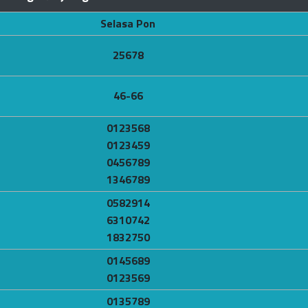
Selasa Pon
25678
46-66
0123568
0123459
0456789
1346789
0582914
6310742
1832750
0145689
0123569
0135789