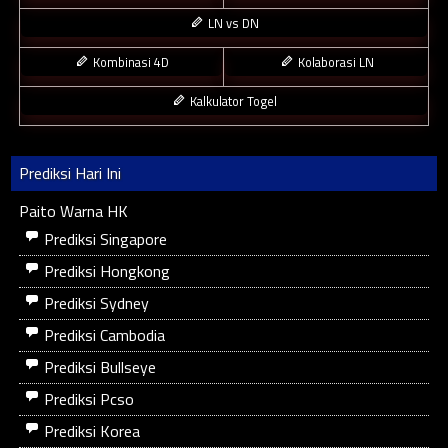
LN vs DN
Kombinasi 4D
Kolaborasi LN
Kalkulator Togel
Prediksi Hari Ini
Paito Warna HK
Prediksi Singapore
Prediksi Hongkong
Prediksi Sydney
Prediksi Cambodia
Prediksi Bullseye
Prediksi Pcso
Prediksi Korea