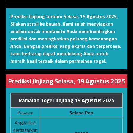
Prediksi Jinjiang terbaru Selasa, 19 Agustus 2025
,
Silakan scroll ke bawah. Kami telah menyiapkan
analisis untuk membantu Anda membandingkan
prediksi dan meningkatkan peluang kemenangan
Anda. Dengan prediksi yang akurat dan terpercaya,
kami berharap dapat mendukung Anda untuk
meraih hasil terbaik dalam permainan togel.
Prediksi Jinjiang Selasa, 19 Agustus 2025
Ramalan Togel Jinjiang 19 Agustus 2025
Pasaran
Selasa Pon
Angka Ikut
berdasarkan