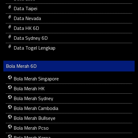
Data Taipei
Data Nevada
Data HK 6D
Data Sydney 6D
Data Togel Lengkap
Bola Merah 6D
Bola Merah Singapore
Bola Merah HK
Bola Merah Sydney
Bola Merah Cambodia
Bola Merah Bullseye
Bola Merah Pcso
Bola Merah Korea