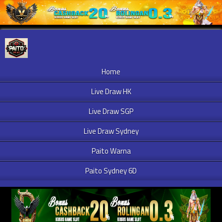
Home
Live Draw HK
Live Draw SGP
Live Draw Sydney
Paito Warna
Paito Sydney 6D