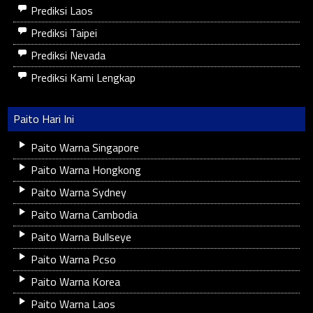
Prediksi Laos
Prediksi Taipei
Prediksi Nevada
Prediksi Kami Lengkap
Paito Hari Ini
Paito Warna Singapore
Paito Warna Hongkong
Paito Warna Sydney
Paito Warna Cambodia
Paito Warna Bullseye
Paito Warna Pcso
Paito Warna Korea
Paito Warna Laos