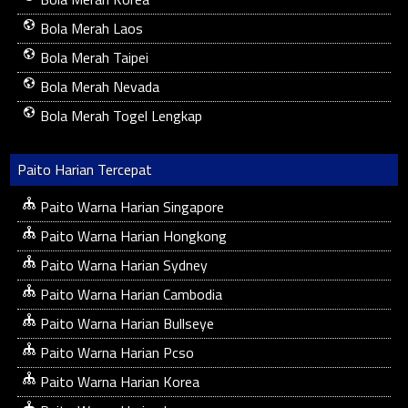
Bola Merah Laos
Bola Merah Taipei
Bola Merah Nevada
Bola Merah Togel Lengkap
Paito Harian Tercepat
Paito Warna Harian Singapore
Paito Warna Harian Hongkong
Paito Warna Harian Sydney
Paito Warna Harian Cambodia
Paito Warna Harian Bullseye
Paito Warna Harian Pcso
Paito Warna Harian Korea