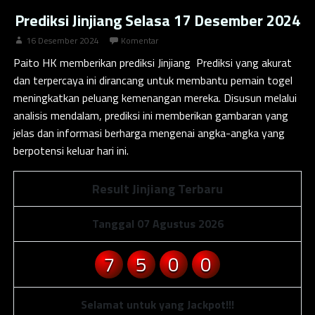
Prediksi Jinjiang Selasa 17 Desember 2024
16 Desember 2024
Komentar
Paito HK
memberikan prediksi Jinjiang Prediksi yang akurat
dan terpercaya ini dirancang untuk membantu pemain togel
meningkatkan peluang kemenangan mereka. Disusun melalui
analisis mendalam, prediksi ini memberikan gambaran yang
jelas dan informasi berharga mengenai angka-angka yang
berpotensi keluar hari ini.
Result Jinjiang Terbaru
Tanggal 07 Agustus 2026
7
5
0
0
Selamat untuk yang Jackpot!!!