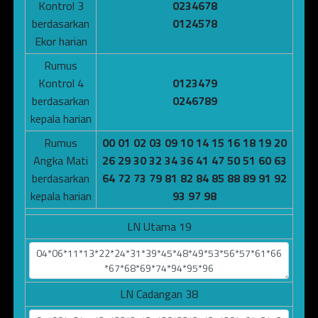
Kontrol 3
0234678
berdasarkan
0124578
Ekor harian
Rumus
Kontrol 4
0123479
berdasarkan
0246789
kepala harian
Rumus
00 01 02 03 09 10 14 15 16 18 19 20
Angka Mati
26 29 30 32 34 36 41 47 50 51 60 63
berdasarkan
64 72 73 79 81 82 84 85 88 89 91 92
kepala harian
93 97 98
LN Utama 19
LN Cadangan 38