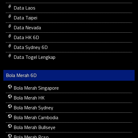
Data Laos
Data Taipei
Data Nevada
Data HK 6D
Data Sydney 6D
Data Togel Lengkap
Bola Merah 6D
Bola Merah Singapore
Bola Merah HK
Bola Merah Sydney
Bola Merah Cambodia
Bola Merah Bullseye
Bola Merah Pcso