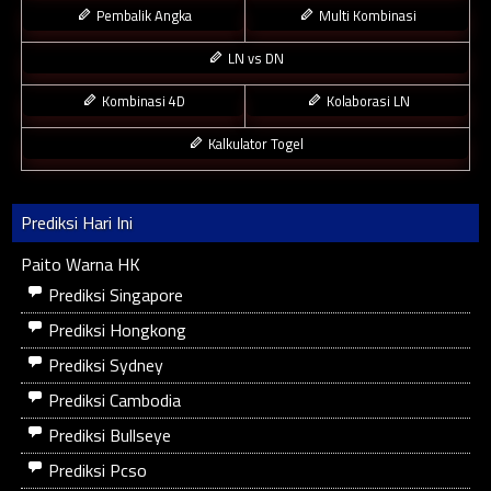
Pembalik Angka
Multi Kombinasi
LN vs DN
Kombinasi 4D
Kolaborasi LN
Kalkulator Togel
Prediksi Hari Ini
Paito Warna HK
Prediksi Singapore
Prediksi Hongkong
Prediksi Sydney
Prediksi Cambodia
Prediksi Bullseye
Prediksi Pcso