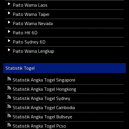
Paito Warna Laos
Paito Warna Taipei
Paito Warna Nevada
Paito HK 6D
Paito Sydney 6D
Paito Warna Lengkap
Statistik Togel
Statistik Angka Togel Singapore
Statistik Angka Togel Hongkong
Statistik Angka Togel Sydney
Statistik Angka Togel Cambodia
Statistik Angka Togel Bullseye
Statistik Angka Togel Pcso