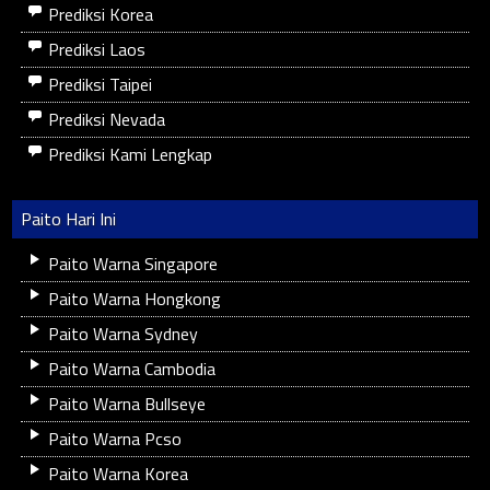
Prediksi Korea
Prediksi Laos
Prediksi Taipei
Prediksi Nevada
Prediksi Kami Lengkap
Paito Hari Ini
Paito Warna Singapore
Paito Warna Hongkong
Paito Warna Sydney
Paito Warna Cambodia
Paito Warna Bullseye
Paito Warna Pcso
Paito Warna Korea