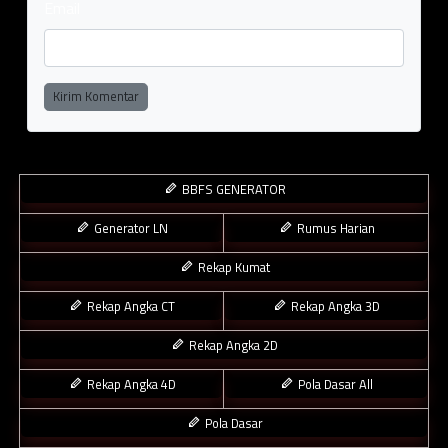
Email
Kirim Komentar
BBFS GENERATOR
Generator LN
Rumus Harian
Rekap Kumat
Rekap Angka CT
Rekap Angka 3D
Rekap Angka 2D
Rekap Angka 4D
Pola Dasar All
Pola Dasar