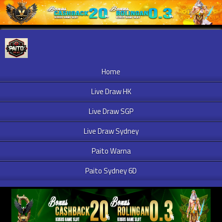
Home
Live Draw HK
Live Draw SGP
Live Draw Sydney
Paito Warna
Paito Sydney 6D