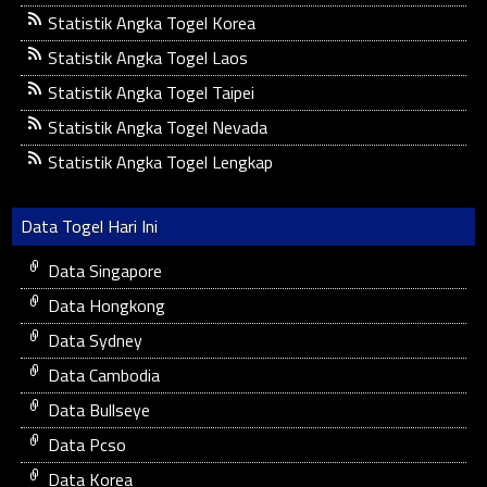
Statistik Angka Togel Korea
Statistik Angka Togel Laos
Statistik Angka Togel Taipei
Statistik Angka Togel Nevada
Statistik Angka Togel Lengkap
Data Togel Hari Ini
Data Singapore
Data Hongkong
Data Sydney
Data Cambodia
Data Bullseye
Data Pcso
Data Korea