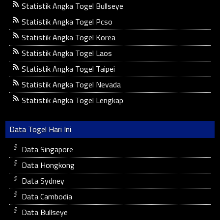
Statistik Angka Togel Bullseye
Statistik Angka Togel Pcso
Statistik Angka Togel Korea
Statistik Angka Togel Laos
Statistik Angka Togel Taipei
Statistik Angka Togel Nevada
Statistik Angka Togel Lengkap
Data Togel Hari Ini
Data Singapore
Data Hongkong
Data Sydney
Data Cambodia
Data Bullseye