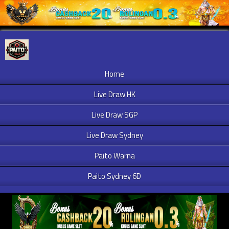
Home
Live Draw HK
Live Draw SGP
Live Draw Sydney
Paito Warna
Paito Sydney 6D