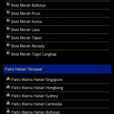
Bola Merah Bullseye
Bola Merah Pcso
Bola Merah Korea
Bola Merah Laos
Bola Merah Taipei
Bola Merah Nevada
Bola Merah Togel Lengkap
Paito Harian Tercepat
Paito Warna Harian Singapore
Paito Warna Harian Hongkong
Paito Warna Harian Sydney
Paito Warna Harian Cambodia
Paito Warna Harian Bullseye