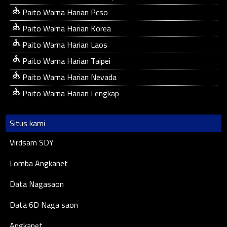
Paito Warna Harian Pcso
Paito Warna Harian Korea
Paito Warna Harian Laos
Paito Warna Harian Taipei
Paito Warna Harian Nevada
Paito Warna Harian Lengkap
Situs kami
Virdsam SDY
Lomba Angkanet
Data Nagasaon
Data 6D Naga saon
Angkanet