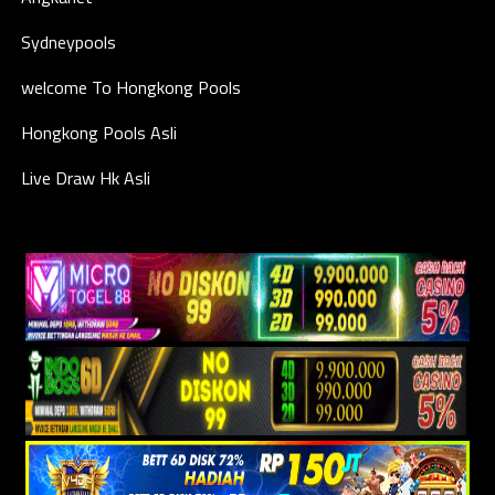
Sydneypools
welcome To Hongkong Pools
Hongkong Pools Asli
Live Draw Hk Asli