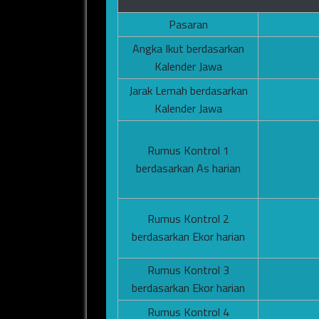
Pasaran
Angka Ikut berdasarkan
Kalender Jawa
Jarak Lemah berdasarkan
Kalender Jawa
Rumus Kontrol 1
berdasarkan As harian
Rumus Kontrol 2
berdasarkan Ekor harian
Rumus Kontrol 3
berdasarkan Ekor harian
Rumus Kontrol 4