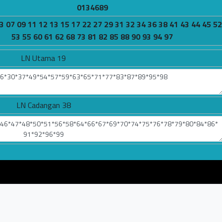
0134689
3 07 09 11 12 13 15 17 22 27 29 31 32 34 36 38 41 43 44 45 5
53 55 60 61 62 68 73 81 82 85 88 90 93 94 97
LN Utama 19
LN Cadangan 38