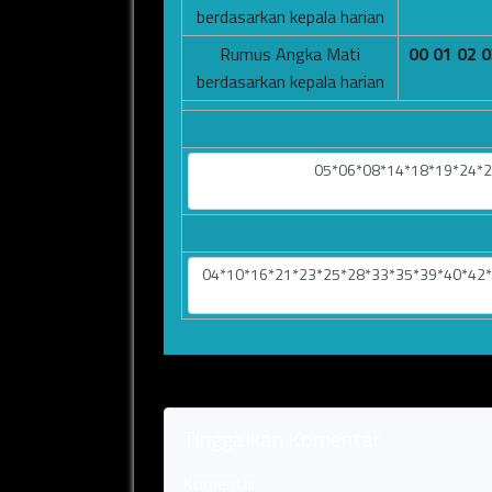
berdasarkan kepala harian
Rumus Angka Mati
00 01 02 0
berdasarkan kepala harian
Tinggalkan Komentar
Komentar