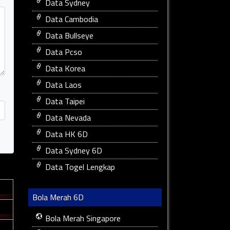
Data Sydney
Data Cambodia
Data Bullseye
Data Pcso
Data Korea
Data Laos
Data Taipei
Data Nevada
Data HK 6D
Data Sydney 6D
Data Togel Lengkap
Bola Merah 6D
Bola Merah Singapore