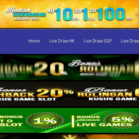
Home
Live Draw HK
Live Draw SGP
Live Dra