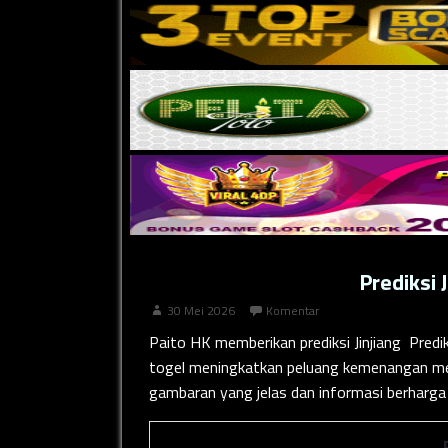
Prediksi 
30 Mei 2026
Komentar
Paito HK
memberikan prediksi Jinjiang Predi
togel meningkatkan peluang kemenangan mere
gambaran yang jelas dan informasi berharga 