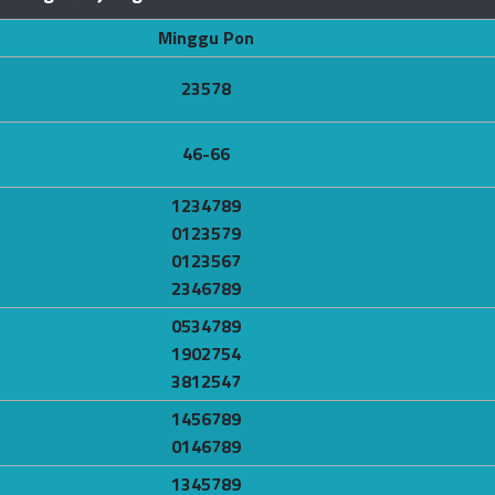
Minggu Pon
23578
46-66
1234789
0123579
0123567
2346789
0534789
1902754
3812547
1456789
0146789
1345789