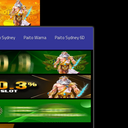
w Sydney
Paito Warna
Paito Sydney 6D