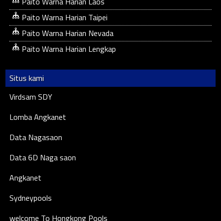
Paito Warna Harian Laos
Paito Warna Harian Taipei
Paito Warna Harian Nevada
Paito Warna Harian Lengkap
Situs kami
Virdsam SDY
Lomba Angkanet
Data Nagasaon
Data 6D Naga saon
Angkanet
Sydneypools
welcome To Hongkong Pools