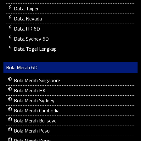
Data Taipei
Data Nevada
Data HK 6D
Data Sydney 6D
Data Togel Lengkap
Bola Merah 6D
Bola Merah Singapore
Bola Merah HK
Bola Merah Sydney
Bola Merah Cambodia
Bola Merah Bullseye
Bola Merah Pcso
Bola Merah Korea