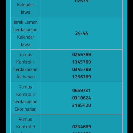
02679
Kalender
Jawa
Jarak Lemah
berdasarkan
24-44
Kalender
Jawa
Rumus
0246789
Kontrol 1
1345789
berdasarkan
0345789
As harian
1256789
Rumus
0659731
Kontrol 2
0318624
berdasarkan
3185420
Ekor harian
Rumus
Kontrol 3
0234689