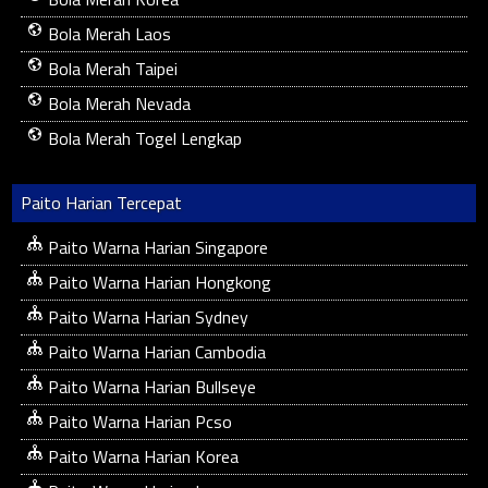
Bola Merah Laos
Bola Merah Taipei
Bola Merah Nevada
Bola Merah Togel Lengkap
Paito Harian Tercepat
Paito Warna Harian Singapore
Paito Warna Harian Hongkong
Paito Warna Harian Sydney
Paito Warna Harian Cambodia
Paito Warna Harian Bullseye
Paito Warna Harian Pcso
Paito Warna Harian Korea