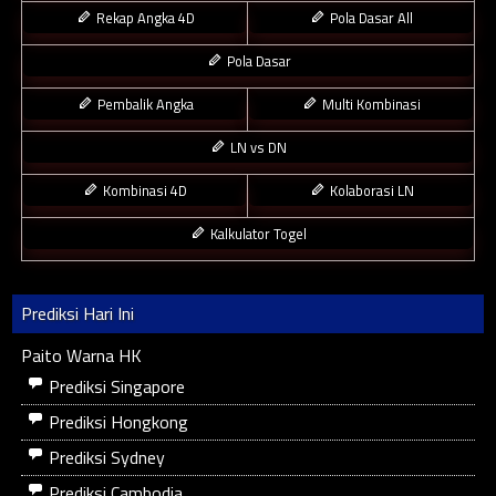
Rekap Angka 4D
Pola Dasar All
Pola Dasar
Pembalik Angka
Multi Kombinasi
LN vs DN
Kombinasi 4D
Kolaborasi LN
Kalkulator Togel
Prediksi Hari Ini
Paito Warna HK
Prediksi Singapore
Prediksi Hongkong
Prediksi Sydney
Prediksi Cambodia