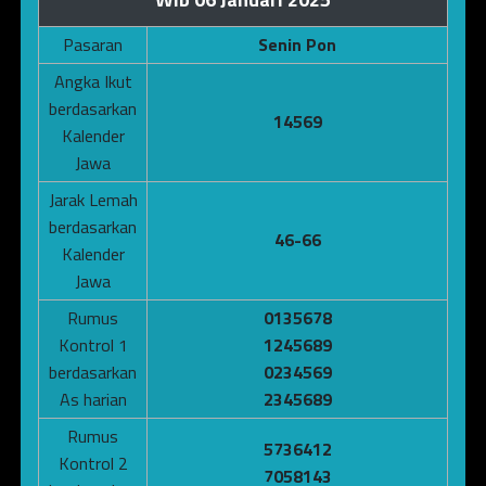
Pasaran
Senin Pon
Angka Ikut
berdasarkan
14569
Kalender
Jawa
Jarak Lemah
berdasarkan
46-66
Kalender
Jawa
Rumus
0135678
Kontrol 1
1245689
berdasarkan
0234569
As harian
2345689
Rumus
5736412
Kontrol 2
7058143