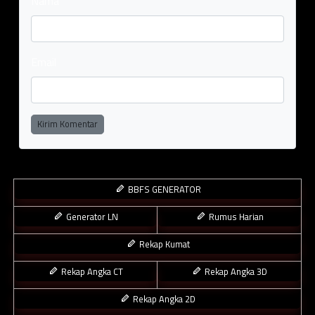
Nama
Email
Kirim Komentar
BBFS GENERATOR
Generator LN
Rumus Harian
Rekap Kumat
Rekap Angka CT
Rekap Angka 3D
Rekap Angka 2D