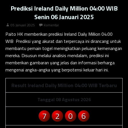
Prediksi Ireland Daily Million 04:00 WIB
Senin 06 Januari 2025
05 Januari 2025
Komentar
Paito HK
memberikan prediksi Ireland Daily Million 04:00
WIB Prediksi yang akurat dan terpercaya ini dirancang untuk
membantu pemain togel meningkatkan peluang kemenangan
mereka. Disusun melalui analisis mendalam, prediksi ini
memberikan gambaran yang jelas dan informasi berharga
mengenai angka-angka yang berpotensi keluar hari ini.
Result Ireland Daily Million 04:00 WIB Terbaru
Tanggal 08 Agustus 2026
7
2
0
6