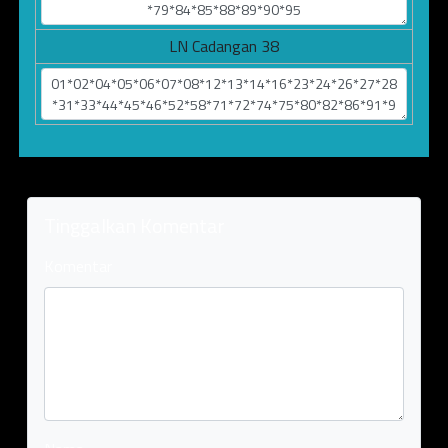
LN Cadangan 38
Tinggalkan Komentar
Komentar