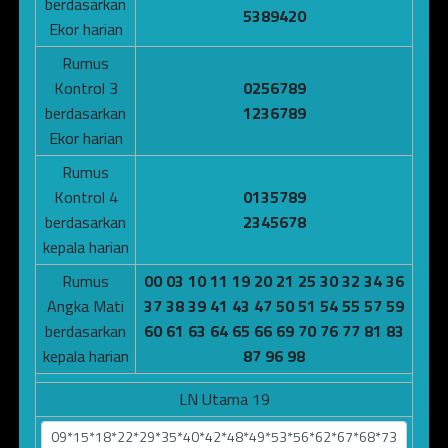
berdasarkan
5389420
Ekor harian
Rumus
Kontrol 3
0256789
berdasarkan
1236789
Ekor harian
Rumus
Kontrol 4
0135789
berdasarkan
2345678
kepala harian
Rumus
00 03 10 11 19 20 21 25 30 32 34 36
Angka Mati
37 38 39 41 43 47 50 51 54 55 57 59
berdasarkan
60 61 63 64 65 66 69 70 76 77 81 83
kepala harian
87 96 98
LN Utama 19