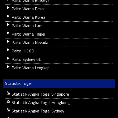
Paito Warna Bullseye
Paito Warna Pcso
Paito Warna Korea
Paito Warna Laos
Paito Warna Taipei
Paito Warna Nevada
Paito HK 6D
Paito Sydney 6D
Paito Warna Lengkap
Statistik Togel
Statistik Angka Togel Singapore
Statistik Angka Togel Hongkong
Statistik Angka Togel Sydney