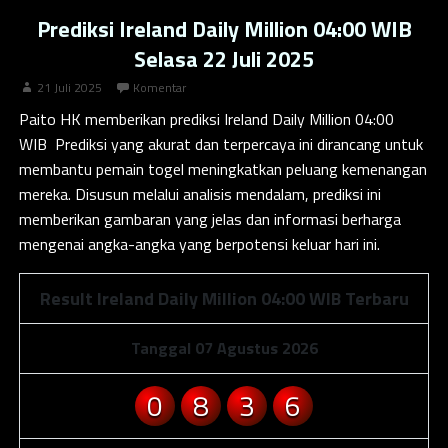
Prediksi Ireland Daily Million 04:00 WIB
Selasa 22 Juli 2025
21 Juli 2025
Komentar
Paito HK
memberikan prediksi Ireland Daily Million 04:00
WIB Prediksi yang akurat dan terpercaya ini dirancang untuk
membantu pemain togel meningkatkan peluang kemenangan
mereka. Disusun melalui analisis mendalam, prediksi ini
memberikan gambaran yang jelas dan informasi berharga
mengenai angka-angka yang berpotensi keluar hari ini.
Result Ireland Daily Million 04:00 WIB Terbaru
Tanggal 07 Agustus 2026
0
8
3
6