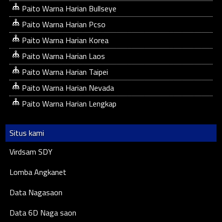
Paito Warna Harian Bullseye
Paito Warna Harian Pcso
Paito Warna Harian Korea
Paito Warna Harian Laos
Paito Warna Harian Taipei
Paito Warna Harian Nevada
Paito Warna Harian Lengkap
Situs kami
Virdsam SDY
Lomba Angkanet
Data Nagasaon
Data 6D Naga saon