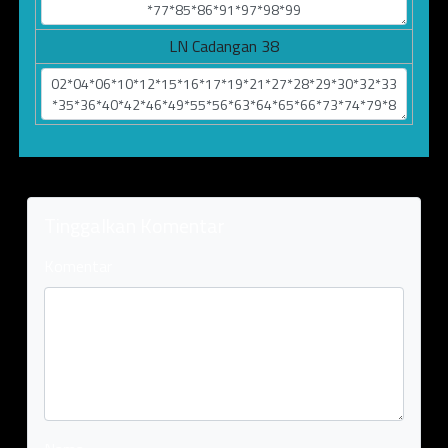
LN Cadangan 38
Tinggalkan Komentar
Komentar