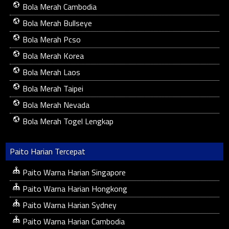
Bola Merah Cambodia
Bola Merah Bullseye
Bola Merah Pcso
Bola Merah Korea
Bola Merah Laos
Bola Merah Taipei
Bola Merah Nevada
Bola Merah Togel Lengkap
Paito Harian Tercepat
Paito Warna Harian Singapore
Paito Warna Harian Hongkong
Paito Warna Harian Sydney
Paito Warna Harian Cambodia