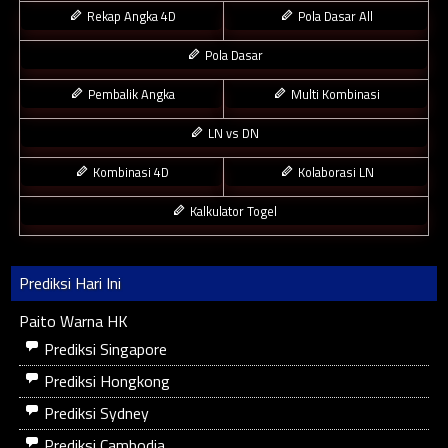
Rekap Angka 4D
Pola Dasar All
Pola Dasar
Pembalik Angka
Multi Kombinasi
LN vs DN
Kombinasi 4D
Kolaborasi LN
Kalkulator Togel
Prediksi Hari Ini
Paito Warna HK
Prediksi Singapore
Prediksi Hongkong
Prediksi Sydney
Prediksi Cambodia