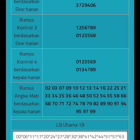
berdasarkan
3729406
Ekor harian
Rumus
Kontrol 3
1256789
berdasarkan
0123568
Ekor harian
Rumus
Kontrol 4
0123569
berdasarkan
0134789
kepala harian
Rumus
02 03 07 09 10 12 13 14 16 22 25 31
Angka Mati
33 34 35 36 46 48 50 52 54 55 58 66
berdasarkan
68 70 71 72 74 78 79 82 89 90 91 94
kepala harian
95 97 99
LN Utama 19