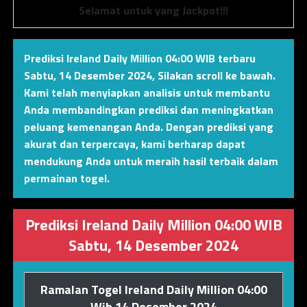
Selamat untuk yang Jackpot!!!
Prediksi Ireland Daily Million 04:00 WIB terbaru
Sabtu, 14 Desember 2024
,
Silakan scroll ke bawah.
Kami telah menyiapkan analisis untuk membantu
Anda membandingkan prediksi dan meningkatkan
peluang kemenangan Anda. Dengan prediksi yang
akurat dan terpercaya, kami berharap dapat
mendukung Anda untuk meraih hasil terbaik dalam
permainan togel.
Prediksi Ireland Daily Million 04:00 WIB
Sabtu, 14 Desember 2024
Ramalan Togel Ireland Daily Million 04:00
Wib 14 Desember 2024