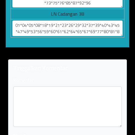
LN Cadangan 38
Tinggalkan Komentar
Komentar