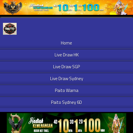
Home
Live Draw HK
Live Draw SGP
Live Draw Sydney
Paito Warna
Paito Sydney 6D