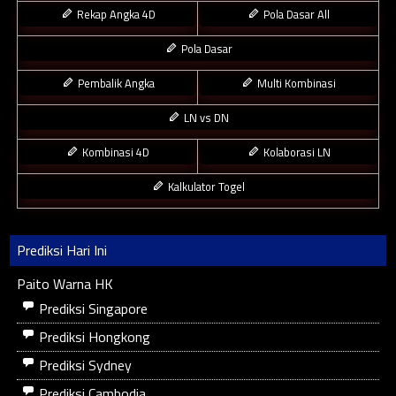
Rekap Angka 4D
Pola Dasar All
Pola Dasar
Pembalik Angka
Multi Kombinasi
LN vs DN
Kombinasi 4D
Kolaborasi LN
Kalkulator Togel
Prediksi Hari Ini
Paito Warna HK
Prediksi Singapore
Prediksi Hongkong
Prediksi Sydney
Prediksi Cambodia