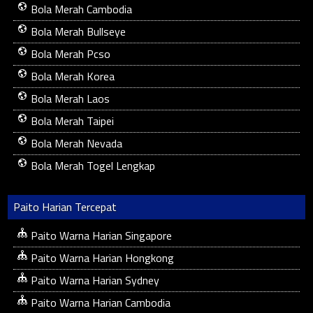
Bola Merah Cambodia
Bola Merah Bullseye
Bola Merah Pcso
Bola Merah Korea
Bola Merah Laos
Bola Merah Taipei
Bola Merah Nevada
Bola Merah Togel Lengkap
Paito Harian Tercepat
Paito Warna Harian Singapore
Paito Warna Harian Hongkong
Paito Warna Harian Sydney
Paito Warna Harian Cambodia