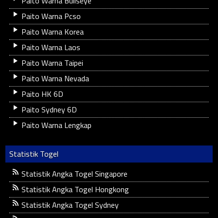
Paito Warna Bullseye
Paito Warna Pcso
Paito Warna Korea
Paito Warna Laos
Paito Warna Taipei
Paito Warna Nevada
Paito HK 6D
Paito Sydney 6D
Paito Warna Lengkap
Statistik Togel
Statistik Angka Togel Singapore
Statistik Angka Togel Hongkong
Statistik Angka Togel Sydney