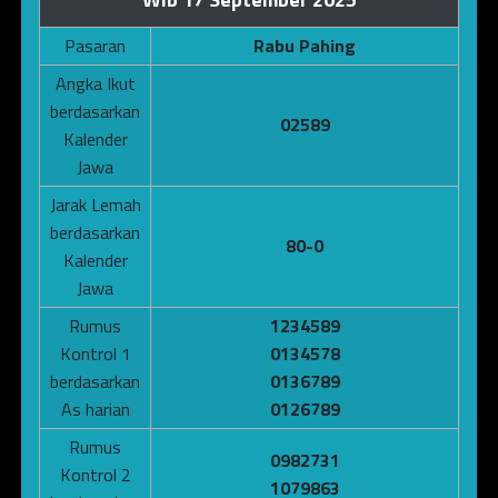
Pasaran
Rabu Pahing
Angka Ikut
berdasarkan
02589
Kalender
Jawa
Jarak Lemah
berdasarkan
80-0
Kalender
Jawa
Rumus
1234589
Kontrol 1
0134578
berdasarkan
0136789
As harian
0126789
Rumus
0982731
Kontrol 2
1079863