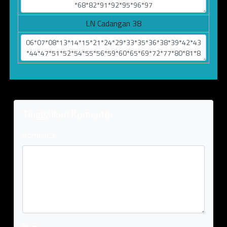
LN Cadangan 38
Tinggalkan Komentar
Komentar