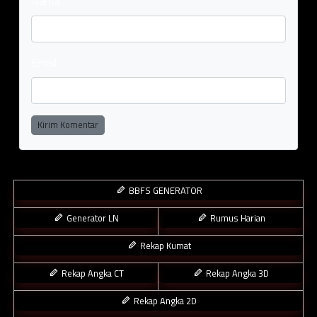
Nama
Email
Kirim Komentar
BBFS GENERATOR
Generator LN
Rumus Harian
Rekap Kumat
Rekap Angka CT
Rekap Angka 3D
Rekap Angka 2D