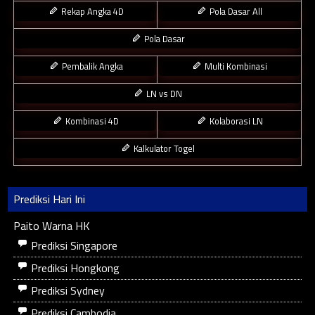
Rekap Angka 4D
Pola Dasar All
Pola Dasar
Pembalik Angka
Multi Kombinasi
LN vs DN
Kombinasi 4D
Kolaborasi LN
Kalkulator Togel
Prediksi Hari Ini
Paito Warna HK
Prediksi Singapore
Prediksi Hongkong
Prediksi Sydney
Prediksi Cambodia