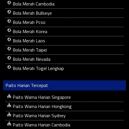
Bola Merah Cambodia
Bola Merah Bullseye
Bola Merah Pcso
Bola Merah Korea
Bola Merah Laos
Bola Merah Taipei
Bola Merah Nevada
Bola Merah Togel Lengkap
Paito Harian Tercepat
Paito Warna Harian Singapore
Paito Warna Harian Hongkong
Paito Warna Harian Sydney
Paito Warna Harian Cambodia