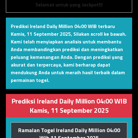
Selamat untuk yang Jackpot!!!
Prediksi Ireland Daily Million 04:00 WIB terbaru
Kamis, 11 September 2025
,
Silakan scroll ke bawah.
Kami telah menyiapkan analisis untuk membantu
Anda membandingkan prediksi dan meningkatkan
peluang kemenangan Anda. Dengan prediksi yang
akurat dan terpercaya, kami berharap dapat
mendukung Anda untuk meraih hasil terbaik dalam
permainan togel.
Prediksi Ireland Daily Million 04:00 WIB
Kamis, 11 September 2025
Ramalan Togel Ireland Daily Million 04:00
Wib 11 September 2025