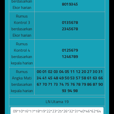
berdasarkan
8019345
Ekor harian
Rumus
Kontrol 3
0135678
berdasarkan
2345678
Ekor harian
Rumus
Kontrol 4
0125679
berdasarkan
1246789
kepala harian
Rumus
00 01 02 03 04 05 11 12 20 27 30 31
Angka Mati
34 41 45 48 49 50 53 57 58 61 63 66
berdasarkan
67 70 71 73 74 75 76 78 79 86 87 90
kepala harian
93 94 98
LN Utama 19