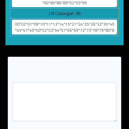
LN Cadangan 38
Tinggalkan Komentar
Komentar