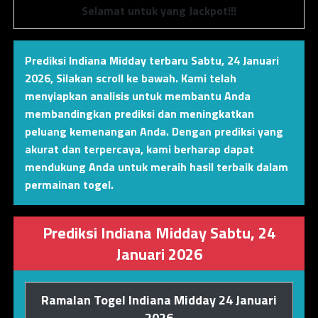
Selamat untuk yang Jackpot!!!
Prediksi Indiana Midday terbaru Sabtu, 24 Januari
2026
,
Silakan scroll ke bawah. Kami telah
menyiapkan analisis untuk membantu Anda
membandingkan prediksi dan meningkatkan
peluang kemenangan Anda. Dengan prediksi yang
akurat dan terpercaya, kami berharap dapat
mendukung Anda untuk meraih hasil terbaik dalam
permainan togel.
Prediksi Indiana Midday Sabtu, 24
Januari 2026
Ramalan Togel Indiana Midday 24 Januari
2026