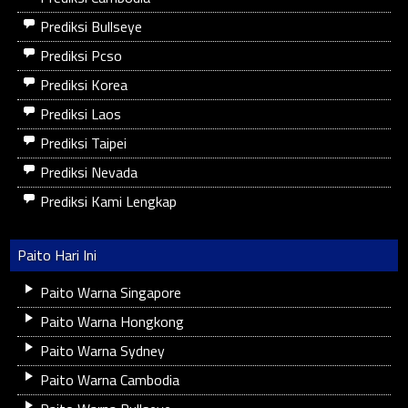
Prediksi Bullseye
Prediksi Pcso
Prediksi Korea
Prediksi Laos
Prediksi Taipei
Prediksi Nevada
Prediksi Kami Lengkap
Paito Hari Ini
Paito Warna Singapore
Paito Warna Hongkong
Paito Warna Sydney
Paito Warna Cambodia