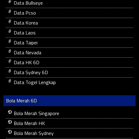
Data Bullseye
Data Pcso
Data Korea
Data Laos
Data Taipei
Data Nevada
Data HK 6D
Data Sydney 6D
Data Togel Lengkap
Bola Merah 6D
Bola Merah Singapore
Bola Merah HK
Bola Merah Sydney