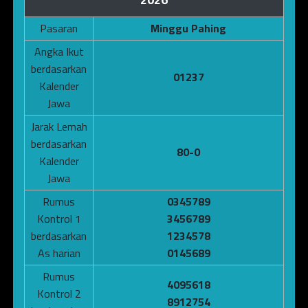
Pasaran
Minggu Pahing
Angka Ikut
berdasarkan
01237
Kalender
Jawa
Jarak Lemah
berdasarkan
80-0
Kalender
Jawa
Rumus
0345789
Kontrol 1
3456789
berdasarkan
1234578
As harian
0145689
Rumus
4095618
Kontrol 2
8912754