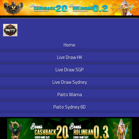
Home
Live Draw HK
Live Draw SGP
Live Draw Sydney
Paito Warna
Paito Sydney 6D