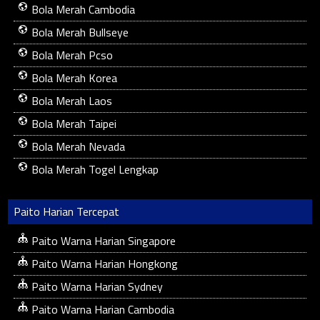
Bola Merah Cambodia
Bola Merah Bullseye
Bola Merah Pcso
Bola Merah Korea
Bola Merah Laos
Bola Merah Taipei
Bola Merah Nevada
Bola Merah Togel Lengkap
Paito Harian Tercepat
Paito Warna Harian Singapore
Paito Warna Harian Hongkong
Paito Warna Harian Sydney
Paito Warna Harian Cambodia