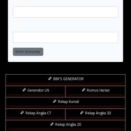
Nama
Email
Kirim Komentar
BBFS GENERATOR
Generator LN
Rumus Harian
Rekap Kumat
Rekap Angka CT
Rekap Angka 3D
Rekap Angka 2D