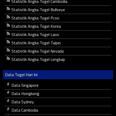
Statistik Angka Togel Cambodia
Statistik Angka Togel Bullseye
Statistik Angka Togel Pcso
Statistik Angka Togel Korea
Statistik Angka Togel Laos
Statistik Angka Togel Taipei
Statistik Angka Togel Nevada
Statistik Angka Togel Lengkap
Data Togel Hari Ini
Data Singapore
Data Hongkong
Data Sydney
Data Cambodia