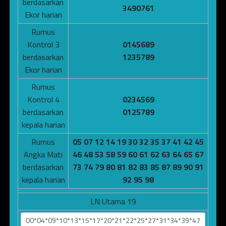
berdasarkan
3490761
Ekor harian
Rumus
Kontrol 3
0145689
berdasarkan
1235789
Ekor harian
Rumus
Kontrol 4
0234569
berdasarkan
0125789
kepala harian
Rumus
05 07 12 14 19 30 32 35 37 41 42 45
Angka Mati
46 48 53 58 59 60 61 62 63 64 65 67
berdasarkan
73 74 79 80 81 82 83 85 87 89 90 91
kepala harian
92 95 98
LN Utama 19