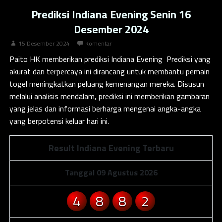
Prediksi Indiana Evening Senin 16
Desember 2024
15 Desember 2024
Komentar
Paito HK
memberikan prediksi Indiana Evening Prediksi yang
akurat dan terpercaya ini dirancang untuk membantu pemain
togel meningkatkan peluang kemenangan mereka. Disusun
melalui analisis mendalam, prediksi ini memberikan gambaran
yang jelas dan informasi berharga mengenai angka-angka
yang berpotensi keluar hari ini.
Result Indiana Evening Terbaru
Tanggal 09 Agustus 2026
4
8
8
2