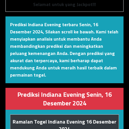
Selamat untuk yang Jackpot!!!
Prediksi Indiana Evening terbaru Senin, 16
Desember 2024
,
Silakan scroll ke bawah. Kami telah
menyiapkan analisis untuk membantu Anda
membandingkan prediksi dan meningkatkan
peluang kemenangan Anda. Dengan prediksi yang
akurat dan terpercaya, kami berharap dapat
mendukung Anda untuk meraih hasil terbaik dalam
permainan togel.
Prediksi Indiana Evening Senin, 16
Desember 2024
Ramalan Togel Indiana Evening 16 Desember
2024