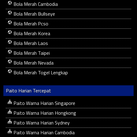
Bola Merah Cambodia
Bola Merah Bullseye
Bola Merah Pcso
Bola Merah Korea
Bola Merah Laos
Bola Merah Taipei
Bola Merah Nevada
Bola Merah Togel Lengkap
Paito Harian Tercepat
Paito Warna Harian Singapore
Paito Warna Harian Hongkong
Paito Warna Harian Sydney
Paito Warna Harian Cambodia