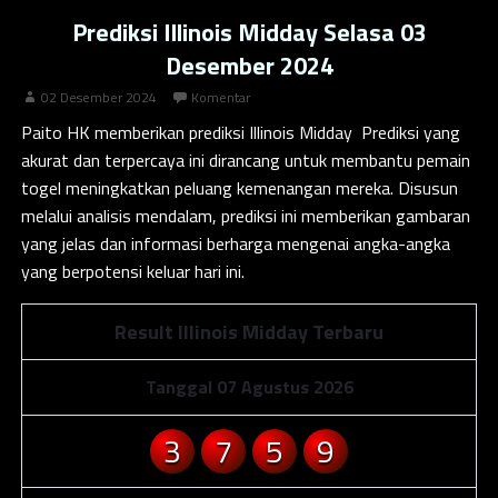
Prediksi Illinois Midday Selasa 03
Desember 2024
02 Desember 2024
Komentar
Paito HK
memberikan prediksi Illinois Midday Prediksi yang
akurat dan terpercaya ini dirancang untuk membantu pemain
togel meningkatkan peluang kemenangan mereka. Disusun
melalui analisis mendalam, prediksi ini memberikan gambaran
yang jelas dan informasi berharga mengenai angka-angka
yang berpotensi keluar hari ini.
Result Illinois Midday Terbaru
Tanggal 07 Agustus 2026
3
7
5
9