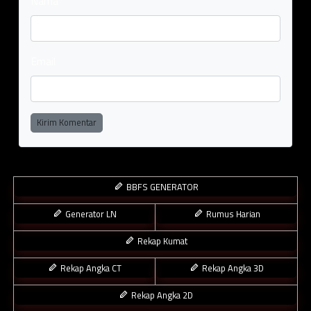
Nama
Email
Kirim Komentar
BBFS GENERATOR
Generator LN
Rumus Harian
Rekap Kumat
Rekap Angka CT
Rekap Angka 3D
Rekap Angka 2D