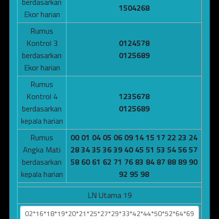
berdasarkan
1504268
Ekor harian
Rumus
Kontrol 3
0124578
berdasarkan
0125689
Ekor harian
Rumus
Kontrol 4
1235678
berdasarkan
0125689
kepala harian
Rumus
00 01 04 05 06 09 14 15 17 22 23 24
Angka Mati
28 34 35 36 39 40 45 51 53 54 56 57
berdasarkan
58 60 61 62 71 76 83 84 87 88 89 90
kepala harian
92 95 98
LN Utama 19