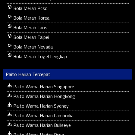
Bola Merah Pcso
Bola Merah Korea
Bola Merah Laos
Bola Merah Taipei
Bola Merah Nevada
Bola Merah Togel Lengkap
Paito Harian Tercepat
Paito Warna Harian Singapore
Paito Warna Harian Hongkong
Paito Warna Harian Sydney
Paito Warna Harian Cambodia
Paito Warna Harian Bullseye
Paito Warna Harian Pcso