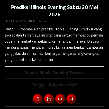
Prediksi Illinois Evening Sabtu 30 Mei
2026
29 Mei 2026
Komentar
Paito HK
memberikan prediksi Illinois Evening Prediksi yang
akurat dan terpercaya ini dirancang untuk membantu pemain
togel meningkatkan peluang kemenangan mereka. Disusun
melalui analisis mendalam, prediksi ini memberikan gambaran
yang jelas dan informasi berharga mengenai angka-angka
yang berpotensi keluar hari ini.
Result Illinois Evening Terbaru
Tanggal 06 Agustus 2026
1
8
0
9