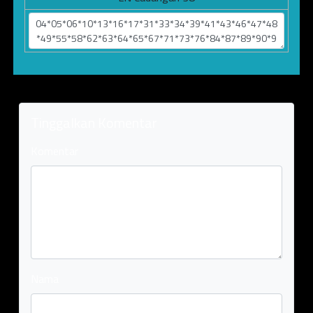
Tinggalkan Komentar
Komentar
Nama