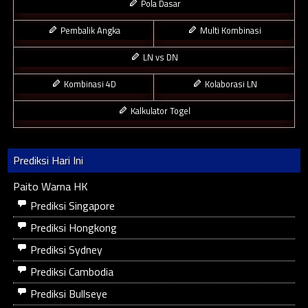
Pola Dasar
Pembalik Angka
Multi Kombinasi
LN vs DN
Kombinasi 4D
Kolaborasi LN
Kalkulator Togel
Prediksi Hari Ini
Paito Warna HK
Prediksi Singapore
Prediksi Hongkong
Prediksi Sydney
Prediksi Cambodia
Prediksi Bullseye