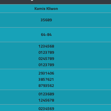
Kamis Kliwon
35689
64-84
1234568
0123789
0245789
0123789
2931406
3857621
8793562
0123689
1245678
0234569