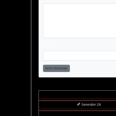
Nama
Kirim Komentar
Generator LN