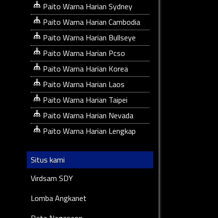
Paito Warna Harian Sydney
Paito Warna Harian Cambodia
Paito Warna Harian Bullseye
Paito Warna Harian Pcso
Paito Warna Harian Korea
Paito Warna Harian Laos
Paito Warna Harian Taipei
Paito Warna Harian Nevada
Paito Warna Harian Lengkap
Situs kami
Virdsam SDY
Lomba Angkanet
Data Nagasaon