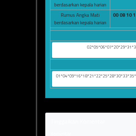
berdasarkan kepala harian
Rumus Angka Mati
00 08 10 1
berdasarkan kepala harian
Tinggalkan Komentar
Komentar