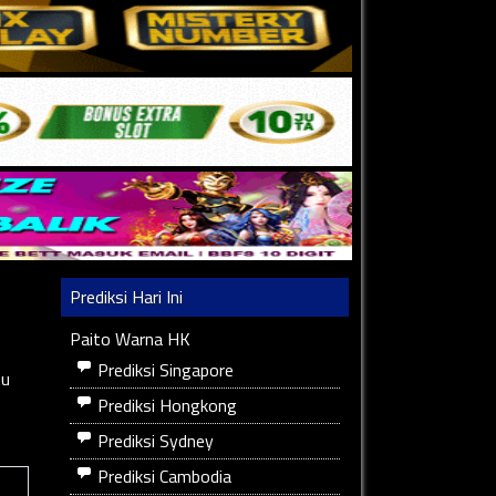
Prediksi Hari Ini
Paito Warna HK
Prediksi Singapore
tu
Prediksi Hongkong
Prediksi Sydney
Prediksi Cambodia