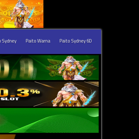
w Sydney
Paito Warna
Paito Sydney 6D