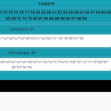
1345679
1 12 13 14 15 17 19 23 24 26 27 32 34 36 38 41 43 47 56 60 6
65 69 73 74 75 80 81 84 86 88 90 93 97 98 99
LN Utama 19
LN Cadangan 38