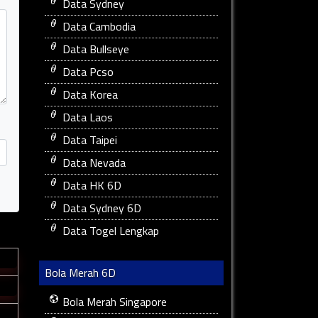
Data Sydney
Data Cambodia
Data Bullseye
Data Pcso
Data Korea
Data Laos
Data Taipei
Data Nevada
Data HK 6D
Data Sydney 6D
Data Togel Lengkap
Bola Merah 6D
Bola Merah Singapore