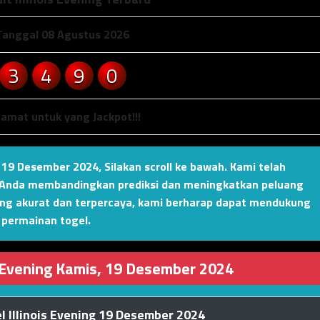
Tanggal 08 Agustus 2026
3
4
9
0
lamat untuk yang Jackpot!!!
s, 19 Desember 2024
,
Silakan scroll ke bawah. Kami telah
 Anda membandingkan prediksi dan meningkatkan peluang
ng akurat dan terpercaya, kami berharap dapat mendukung
 permainan togel.
is Evening Kamis, 19 Desember 2024
 Illinois Evening 19 Desember 2024