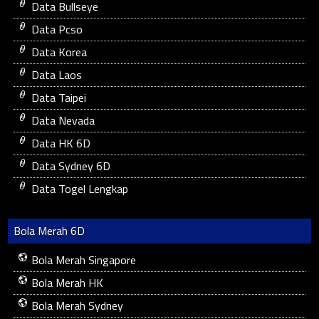
Data Bullseye
Data Pcso
Data Korea
Data Laos
Data Taipei
Data Nevada
Data HK 6D
Data Sydney 6D
Data Togel Lengkap
Bola Merah 6D
Bola Merah Singapore
Bola Merah HK
Bola Merah Sydney