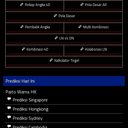
Rekap Angka 4D
Pola Dasar All
Pola Dasar
Pembalik Angka
Multi Kombinasi
LN vs DN
Kombinasi 4D
Kolaborasi LN
Kalkulator Togel
Prediksi Hari Ini
Paito Warna HK
Prediksi Singapore
Prediksi Hongkong
Prediksi Sydney
Prediksi Cambodia