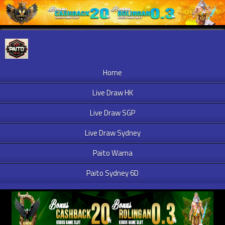
Home
Live Draw HK
Live Draw SGP
Live Draw Sydney
Paito Warna
Paito Sydney 6D