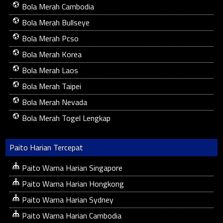
Bola Merah Cambodia
Bola Merah Bullseye
Bola Merah Pcso
Bola Merah Korea
Bola Merah Laos
Bola Merah Taipei
Bola Merah Nevada
Bola Merah Togel Lengkap
Paito Harian Tercepat
Paito Warna Harian Singapore
Paito Warna Harian Hongkong
Paito Warna Harian Sydney
Paito Warna Harian Cambodia