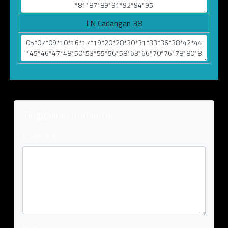
LN Cadangan 38
Tinggalkan Komentar
Komentar