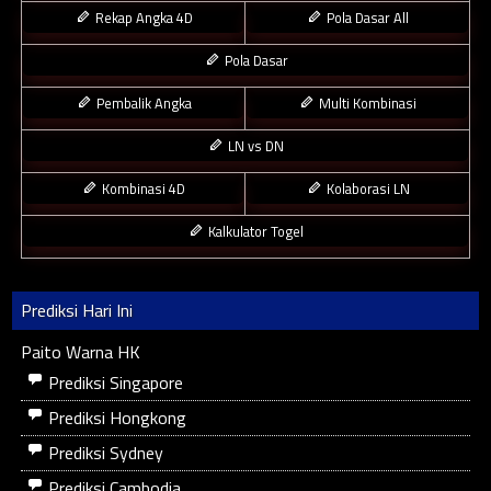
Rekap Angka 4D
Pola Dasar All
Pola Dasar
Pembalik Angka
Multi Kombinasi
LN vs DN
Kombinasi 4D
Kolaborasi LN
Kalkulator Togel
Prediksi Hari Ini
Paito Warna HK
Prediksi Singapore
Prediksi Hongkong
Prediksi Sydney
Prediksi Cambodia