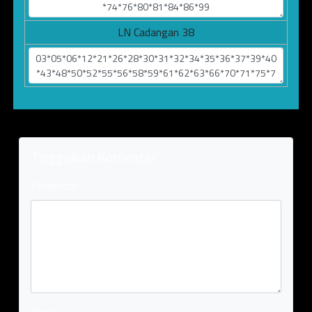
LN Cadangan 38
Tinggalkan Komentar
Komentar