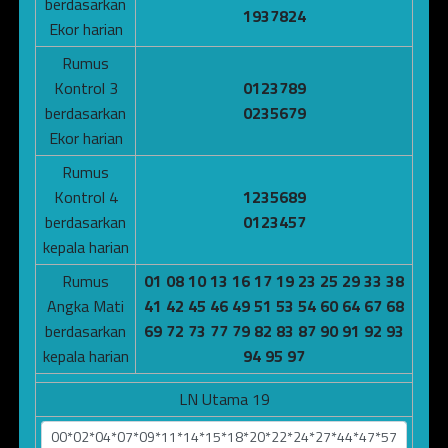
berdasarkan
1937824
Ekor harian
Rumus
Kontrol 3
0123789
berdasarkan
0235679
Ekor harian
Rumus
Kontrol 4
1235689
berdasarkan
0123457
kepala harian
Rumus
01 08 10 13 16 17 19 23 25 29 33 38
Angka Mati
41 42 45 46 49 51 53 54 60 64 67 68
berdasarkan
69 72 73 77 79 82 83 87 90 91 92 93
kepala harian
94 95 97
LN Utama 19