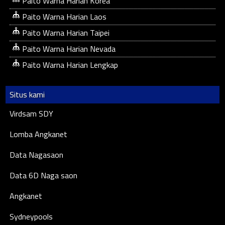
Paito Warna Harian Korea
Paito Warna Harian Laos
Paito Warna Harian Taipei
Paito Warna Harian Nevada
Paito Warna Harian Lengkap
Situs kami
Virdsam SDY
Lomba Angkanet
Data Nagasaon
Data 6D Naga saon
Angkanet
Sydneypools