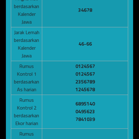
berdasarkan
34678
Kalender
Jawa
Jarak Lemah
berdasarkan
46-66
Kalender
Jawa
Rumus
0124567
Kontrol 1
0124567
berdasarkan
2356789
As harian
1245678
Rumus
6895140
Kontrol 2
0495623
berdasarkan
7841039
Ekor harian
Rumus