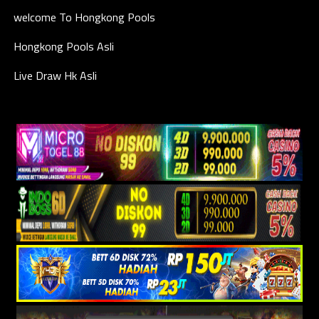
welcome To Hongkong Pools
Hongkong Pools Asli
Live Draw Hk Asli