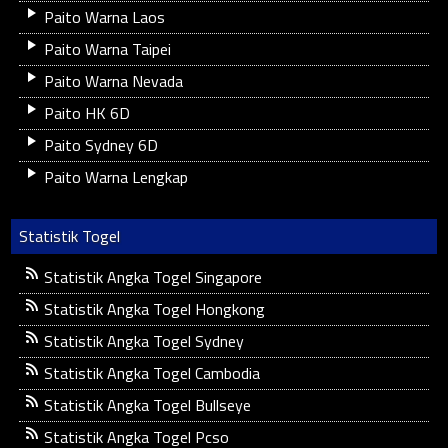
Paito Warna Laos
Paito Warna Taipei
Paito Warna Nevada
Paito HK 6D
Paito Sydney 6D
Paito Warna Lengkap
Statistik Togel
Statistik Angka Togel Singapore
Statistik Angka Togel Hongkong
Statistik Angka Togel Sydney
Statistik Angka Togel Cambodia
Statistik Angka Togel Bullseye
Statistik Angka Togel Pcso