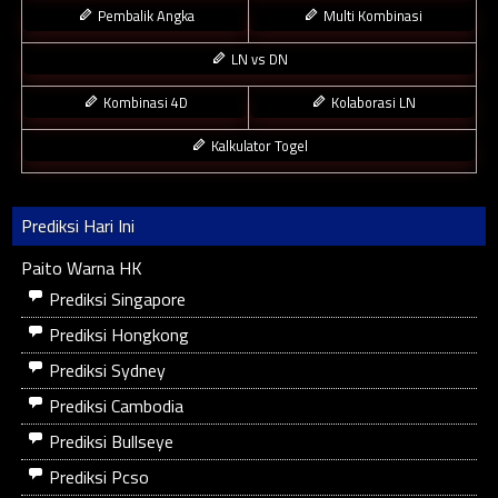
Pembalik Angka
Multi Kombinasi
LN vs DN
Kombinasi 4D
Kolaborasi LN
Kalkulator Togel
Prediksi Hari Ini
Paito Warna HK
Prediksi Singapore
Prediksi Hongkong
Prediksi Sydney
Prediksi Cambodia
Prediksi Bullseye
Prediksi Pcso