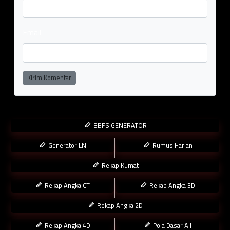
Email
Kirim Komentar
BBFS GENERATOR
Generator LN
Rumus Harian
Rekap Kumat
Rekap Angka CT
Rekap Angka 3D
Rekap Angka 2D
Rekap Angka 4D
Pola Dasar All