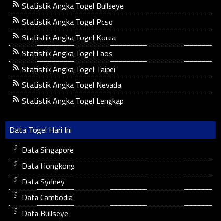
Statistik Angka Togel Bullseye
Statistik Angka Togel Pcso
Statistik Angka Togel Korea
Statistik Angka Togel Laos
Statistik Angka Togel Taipei
Statistik Angka Togel Nevada
Statistik Angka Togel Lengkap
Data Togel Hari Ini
Data Singapore
Data Hongkong
Data Sydney
Data Cambodia
Data Bullseye