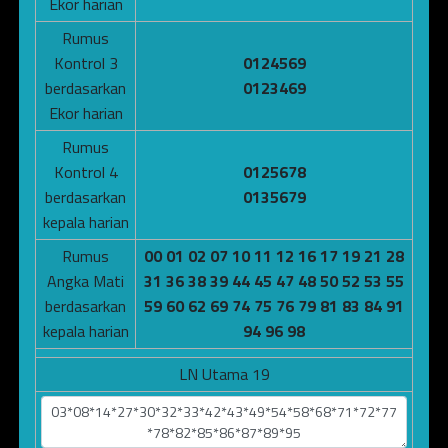
Ekor harian
Rumus
Kontrol 3
0124569
berdasarkan
0123469
Ekor harian
Rumus
Kontrol 4
0125678
berdasarkan
0135679
kepala harian
Rumus
00 01 02 07 10 11 12 16 17 19 21 28
Angka Mati
31 36 38 39 44 45 47 48 50 52 53 55
berdasarkan
59 60 62 69 74 75 76 79 81 83 84 91
kepala harian
94 96 98
LN Utama 19