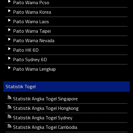
Paito Warna Pcso
Paito Warna Korea
Paito Warna Laos
Paito Warna Taipei
Paito Warna Nevada
Paito HK 6D
Paito Sydney 6D
Paito Warna Lengkap
Statistik Togel
Statistik Angka Togel Singapore
Statistik Angka Togel Hongkong
Statistik Angka Togel Sydney
Statistik Angka Togel Cambodia