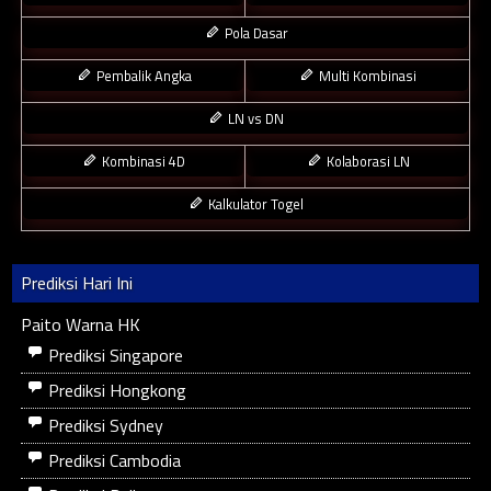
Pola Dasar
Pembalik Angka
Multi Kombinasi
LN vs DN
Kombinasi 4D
Kolaborasi LN
Kalkulator Togel
Prediksi Hari Ini
Paito Warna HK
Prediksi Singapore
Prediksi Hongkong
Prediksi Sydney
Prediksi Cambodia