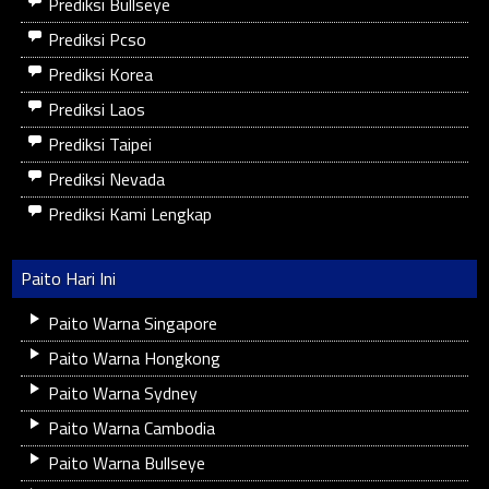
Prediksi Bullseye
Prediksi Pcso
Prediksi Korea
Prediksi Laos
Prediksi Taipei
Prediksi Nevada
Prediksi Kami Lengkap
Paito Hari Ini
Paito Warna Singapore
Paito Warna Hongkong
Paito Warna Sydney
Paito Warna Cambodia
Paito Warna Bullseye