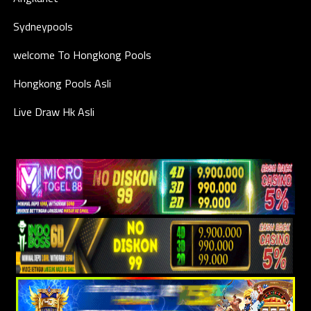
Sydneypools
welcome To Hongkong Pools
Hongkong Pools Asli
Live Draw Hk Asli