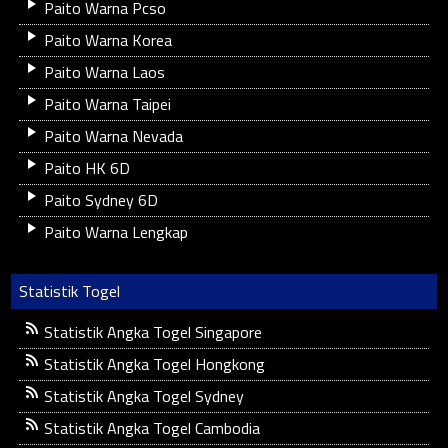
Paito Warna Pcso
Paito Warna Korea
Paito Warna Laos
Paito Warna Taipei
Paito Warna Nevada
Paito HK 6D
Paito Sydney 6D
Paito Warna Lengkap
Statistik Togel
Statistik Angka Togel Singapore
Statistik Angka Togel Hongkong
Statistik Angka Togel Sydney
Statistik Angka Togel Cambodia