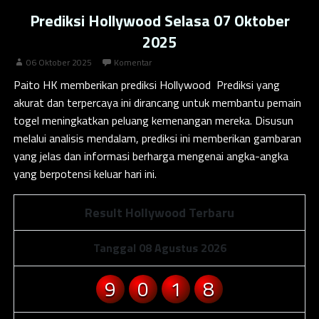
Prediksi Hollywood Selasa 07 Oktober
2025
06 Oktober 2025
Komentar
Paito HK
memberikan prediksi Hollywood Prediksi yang
akurat dan terpercaya ini dirancang untuk membantu pemain
togel meningkatkan peluang kemenangan mereka. Disusun
melalui analisis mendalam, prediksi ini memberikan gambaran
yang jelas dan informasi berharga mengenai angka-angka
yang berpotensi keluar hari ini.
Result Hollywood Terbaru
Tanggal 08 Agustus 2026
9
0
1
8