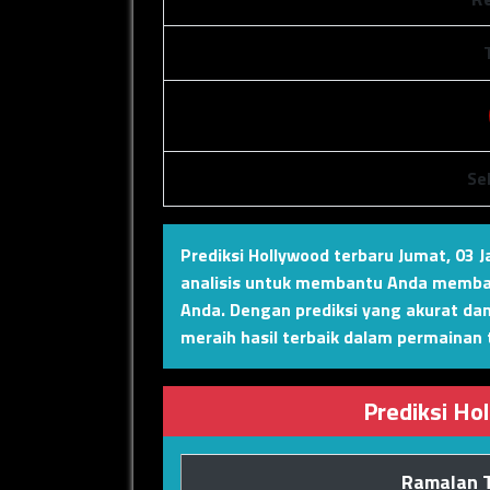
Se
Prediksi Hollywood terbaru Jumat, 03 J
analisis untuk membantu Anda memba
Anda. Dengan prediksi yang akurat da
meraih hasil terbaik dalam permainan 
Prediksi Ho
Ramalan T