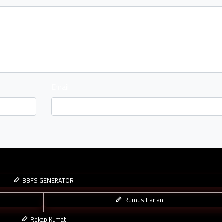
Email
BBFS GENERATOR
Rumus Harian
Rekap Kumat