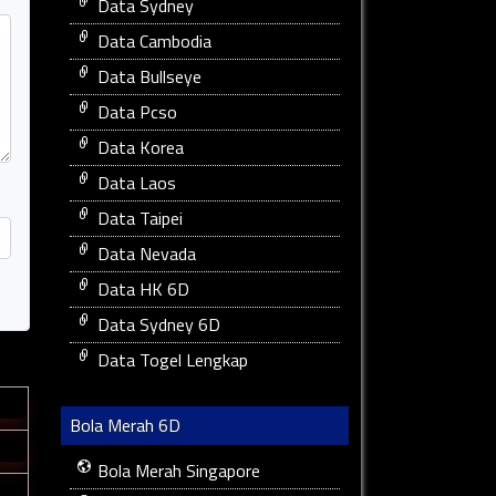
Data Sydney
Data Cambodia
Data Bullseye
Data Pcso
Data Korea
Data Laos
Data Taipei
Data Nevada
Data HK 6D
Data Sydney 6D
Data Togel Lengkap
Bola Merah 6D
Bola Merah Singapore