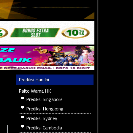
Prediksi Hari Ini
Paito Warna HK
Prediksi Singapore
Prediksi Hongkong
Prediksi Sydney
Prediksi Cambodia