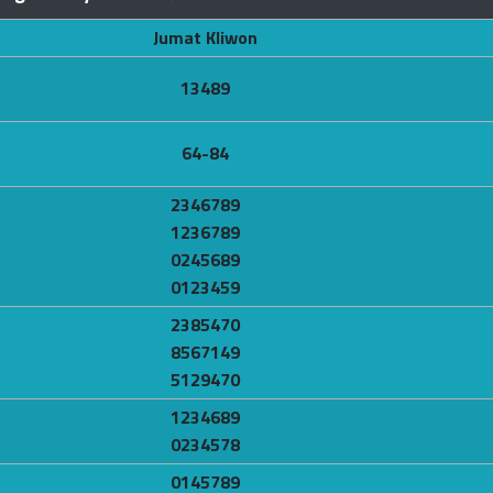
Jumat Kliwon
13489
64-84
2346789
1236789
0245689
0123459
2385470
8567149
5129470
1234689
0234578
0145789