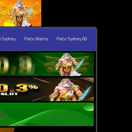
w Sydney
Paito Warna
Paito Sydney 6D