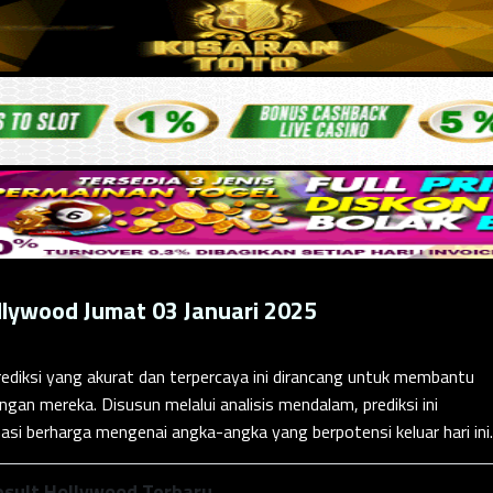
llywood Jumat 03 Januari 2025
diksi yang akurat dan terpercaya ini dirancang untuk membantu
an mereka. Disusun melalui analisis mendalam, prediksi ini
si berharga mengenai angka-angka yang berpotensi keluar hari ini.
sult Hollywood Terbaru