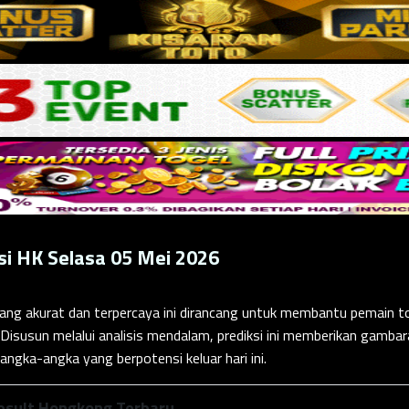
si HK Selasa 05 Mei 2026
ang akurat dan terpercaya ini dirancang untuk membantu pemain t
susun melalui analisis mendalam, prediksi ini memberikan gambar
ngka-angka yang berpotensi keluar hari ini.
esult Hongkong Terbaru