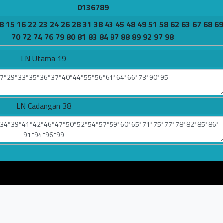
0136789
8 15 16 22 23 24 26 28 31 38 43 45 48 49 51 58 62 63 67 68 6
70 72 74 76 79 80 81 83 84 87 88 89 92 97 98
LN Utama 19
LN Cadangan 38