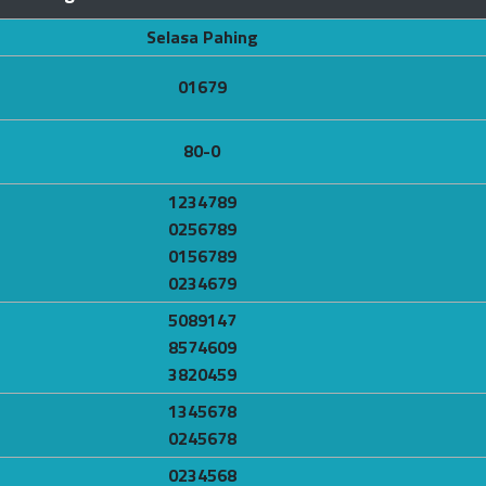
Selasa Pahing
01679
80-0
1234789
0256789
0156789
0234679
5089147
8574609
3820459
1345678
0245678
0234568