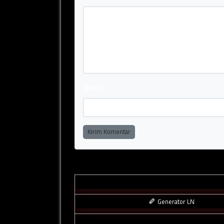
Nama
Kirim Komentar
Generator LN