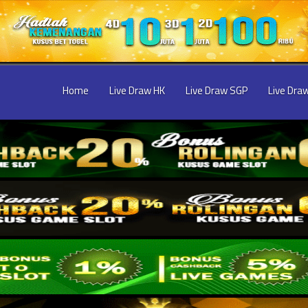
Home
Live Draw HK
Live Draw SGP
Live Dra