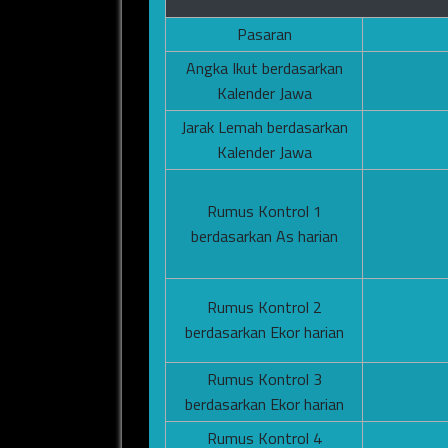
Pasaran
Angka Ikut berdasarkan
Kalender Jawa
Jarak Lemah berdasarkan
Kalender Jawa
Rumus Kontrol 1
berdasarkan As harian
Rumus Kontrol 2
berdasarkan Ekor harian
Rumus Kontrol 3
berdasarkan Ekor harian
Rumus Kontrol 4