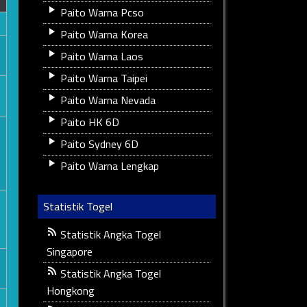
Paito Warna Pcso
Paito Warna Korea
Paito Warna Laos
Paito Warna Taipei
Paito Warna Nevada
Paito HK 6D
Paito Sydney 6D
Paito Warna Lengkap
Statistik Togel
Statistik Angka Togel
Singapore
Statistik Angka Togel
Hongkong