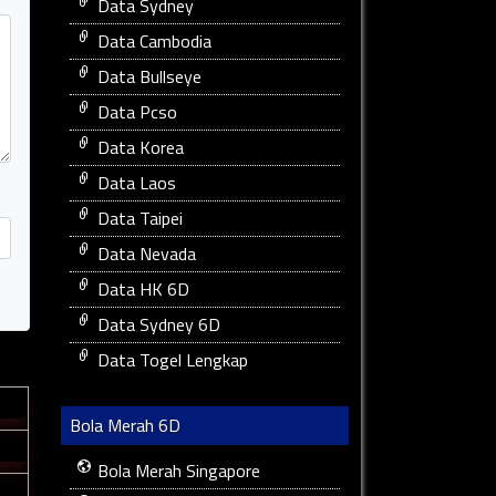
Data Sydney
Data Cambodia
Data Bullseye
Data Pcso
Data Korea
Data Laos
Data Taipei
Data Nevada
Data HK 6D
Data Sydney 6D
Data Togel Lengkap
Bola Merah 6D
Bola Merah Singapore