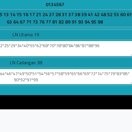
0134567
5 13 14 15 16 17 21 24 27 28 31 37 38 39 41 42 48 52 53 60 6
63 64 67 71 73 76 77 81 82 89 91 93 94 95 98
LN Utama 19
LN Cadangan 38