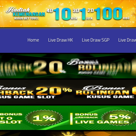
Home
Live Draw HK
Live Draw SGP
Live Dra