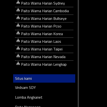
Paito Warna Harian Sydney
Paito Warna Harian Cambodia
Paito Warna Harian Bullseye
Paito Warna Harian Pcso
Paito Warna Harian Korea
Paito Warna Harian Laos
Paito Warna Harian Taipei
Paito Warna Harian Nevada
Paito Warna Harian Lengkap
Situs kami
Virdsam SDY
Lomba Angkanet
Data Nagasaon