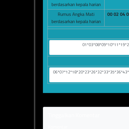
berdasarkan kepala harian
Rumus Angka Mati
00 02 04 0
berdasarkan kepala harian
Tinggalkan Komentar
Komentar