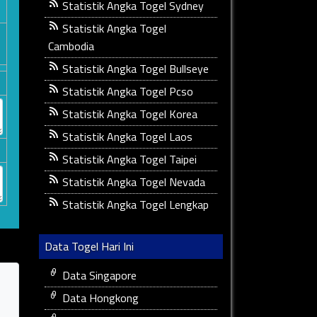
Statistik Angka Togel Sydney
Statistik Angka Togel
1
Cambodia
Statistik Angka Togel Bullseye
Statistik Angka Togel Pcso
Statistik Angka Togel Korea
Statistik Angka Togel Laos
Statistik Angka Togel Taipei
Statistik Angka Togel Nevada
Statistik Angka Togel Lengkap
Data Togel Hari Ini
Data Singapore
Data Hongkong