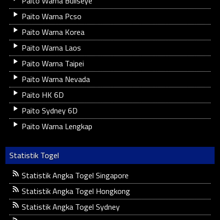
Paito Warna Bullseye
Paito Warna Pcso
Paito Warna Korea
Paito Warna Laos
Paito Warna Taipei
Paito Warna Nevada
Paito HK 6D
Paito Sydney 6D
Paito Warna Lengkap
Statistik Togel
Statistik Angka Togel Singapore
Statistik Angka Togel Hongkong
Statistik Angka Togel Sydney