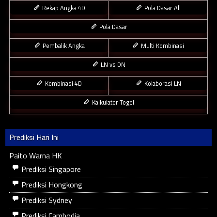
Rekap Angka 4D
Pola Dasar All
Pola Dasar
Pembalik Angka
Multi Kombinasi
LN vs DN
Kombinasi 4D
Kolaborasi LN
Kalkulator Togel
Prediksi Hari Ini
Paito Warna HK
Prediksi Singapore
Prediksi Hongkong
Prediksi Sydney
Prediksi Cambodia