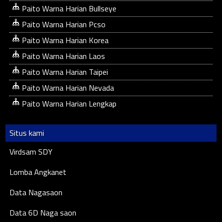
Paito Warna Harian Bullseye
Paito Warna Harian Pcso
Paito Warna Harian Korea
Paito Warna Harian Laos
Paito Warna Harian Taipei
Paito Warna Harian Nevada
Paito Warna Harian Lengkap
Situs kami
Virdsam SDY
Lomba Angkanet
Data Nagasaon
Data 6D Naga saon