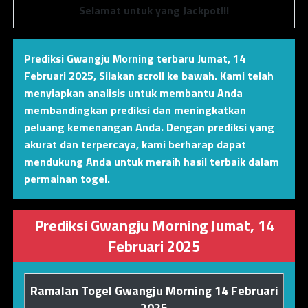
Selamat untuk yang Jackpot!!!
Prediksi Gwangju Morning terbaru Jumat, 14
Februari 2025
,
Silakan scroll ke bawah. Kami telah
menyiapkan analisis untuk membantu Anda
membandingkan prediksi dan meningkatkan
peluang kemenangan Anda. Dengan prediksi yang
akurat dan terpercaya, kami berharap dapat
mendukung Anda untuk meraih hasil terbaik dalam
permainan togel.
Prediksi Gwangju Morning Jumat, 14
Februari 2025
Ramalan Togel Gwangju Morning 14 Februari
2025