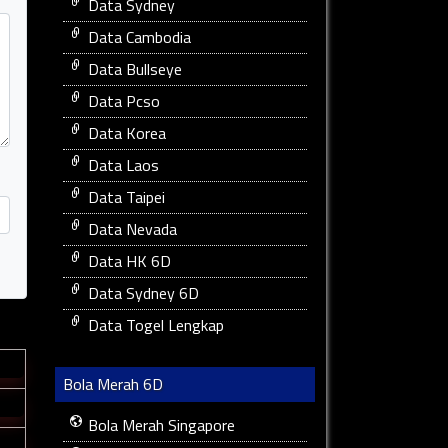
Data Sydney
Data Cambodia
Data Bullseye
Data Pcso
Data Korea
Data Laos
Data Taipei
Data Nevada
Data HK 6D
Data Sydney 6D
Data Togel Lengkap
Bola Merah 6D
Bola Merah Singapore