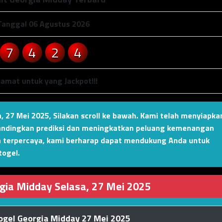
Tanggal 06 Agustus 2026
7
4
2
4
lamat untuk yang Jackpot!!!
a, 27 Mei 2025
,
Silakan scroll ke bawah. Kami telah menyiapka
ndingkan prediksi dan meningkatkan peluang kemenangan
n terpercaya, kami berharap dapat mendukung Anda untuk
togel.
rgia Midday Selasa, 27 Mei 2025
gel Georgia Midday 27 Mei 2025