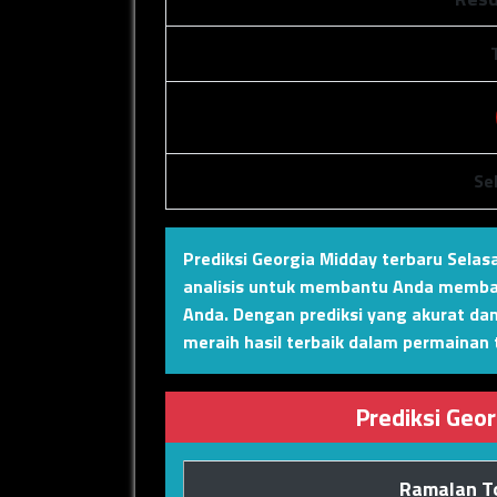
Se
Prediksi Georgia Midday terbaru Selas
analisis untuk membantu Anda memba
Anda. Dengan prediksi yang akurat da
meraih hasil terbaik dalam permainan 
Prediksi Geo
Ramalan To