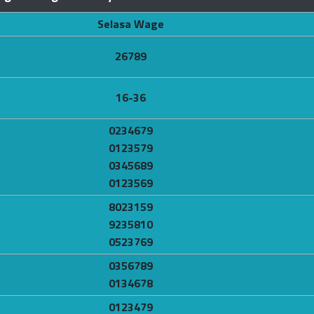
Selasa Wage
26789
16-36
0234679
0123579
0345689
0123569
8023159
9235810
0523769
0356789
0134678
0123479