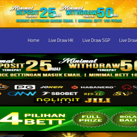
Home
Live Draw HK
Live Draw SGP
Live Dra