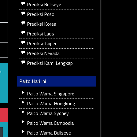
Prediksi Bullseye
Prediksi Pcso
Prediksi Korea
Prediksi Laos
Prediksi Taipei
Prediksi Nevada
Prediksi Kami Lengkap
n
Paito Hari Ini
Paito Warna Singapore
Paito Warna Hongkong
Paito Warna Sydney
Paito Warna Cambodia
Paito Warna Bullseye