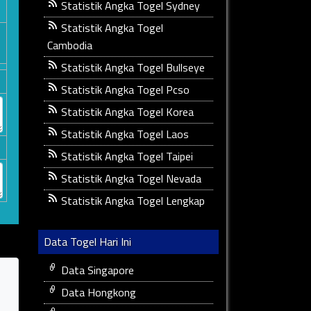
Statistik Angka Togel Sydney
Statistik Angka Togel
8
Cambodia
Statistik Angka Togel Bullseye
Statistik Angka Togel Pcso
Statistik Angka Togel Korea
Statistik Angka Togel Laos
Statistik Angka Togel Taipei
Statistik Angka Togel Nevada
Statistik Angka Togel Lengkap
Data Togel Hari Ini
Data Singapore
Data Hongkong