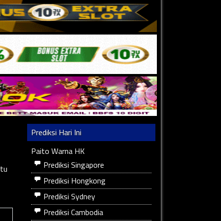
Prediksi Hari Ini
Paito Warna HK
Prediksi Singapore
ntu
Prediksi Hongkong
Prediksi Sydney
Prediksi Cambodia