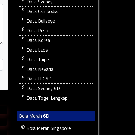
Data Sydney
Data Cambodia
Data Bullseye
Data Pcso
Data Korea
Data Laos
Data Taipei
Data Nevada
Data HK 6D
Data Sydney 6D
Data Togel Lengkap
Bola Merah 6D
Bola Merah Singapore