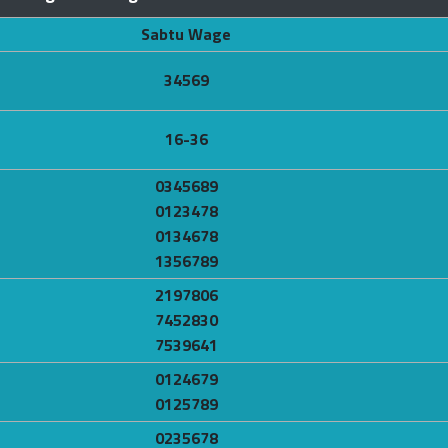
Sabtu Wage
34569
16-36
0345689
0123478
0134678
1356789
2197806
7452830
7539641
0124679
0125789
0235678