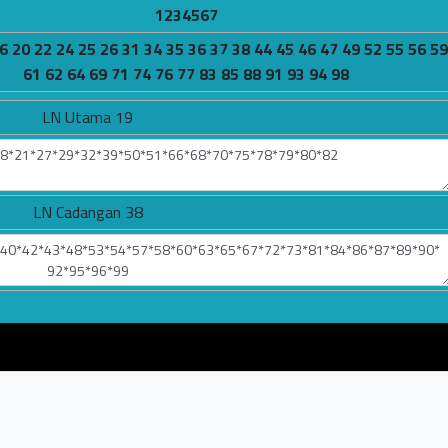
1234567
6 20 22 24 25 26 31 34 35 36 37 38 44 45 46 47 49 52 55 56 5
61 62 64 69 71 74 76 77 83 85 88 91 93 94 98
LN Utama 19
LN Cadangan 38