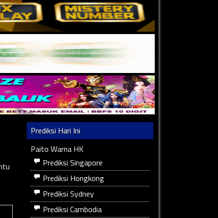
Prediksi Hari Ini
Paito Warna HK
Prediksi Singapore
ntu
Prediksi Hongkong
Prediksi Sydney
Prediksi Cambodia