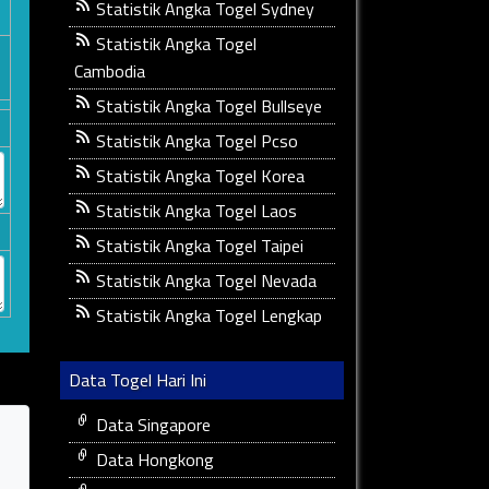
Statistik Angka Togel Sydney
Statistik Angka Togel
9
Cambodia
Statistik Angka Togel Bullseye
Statistik Angka Togel Pcso
Statistik Angka Togel Korea
Statistik Angka Togel Laos
Statistik Angka Togel Taipei
Statistik Angka Togel Nevada
Statistik Angka Togel Lengkap
Data Togel Hari Ini
Data Singapore
Data Hongkong