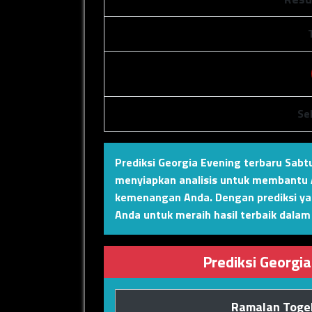
Se
Prediksi Georgia Evening terbaru Sab
menyiapkan analisis untuk membantu
kemenangan Anda. Dengan prediksi ya
Anda untuk meraih hasil terbaik dalam
Prediksi Georgi
Ramalan Togel