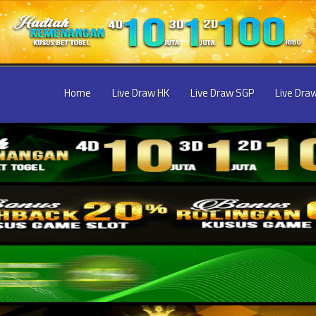
Home
Live Draw HK
Live Draw SGP
Live Dra