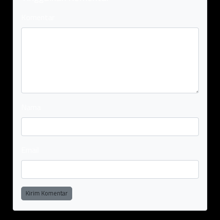
Komentar
Nama
Email
Kirim Komentar