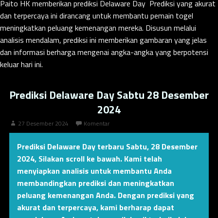
Paito HK
memberikan prediksi Delaware Day Prediksi yang akurat
dan terpercaya ini dirancang untuk membantu pemain togel
meningkatkan peluang kemenangan mereka. Disusun melalui
analisis mendalam, prediksi ini memberikan gambaran yang jelas
dan informasi berharga mengenai angka-angka yang berpotensi
keluar hari ini.
Prediksi Delaware Day Sabtu 28 Desember
2024
27 Desember 2024
Komentar
Prediksi Delaware Day terbaru Sabtu, 28 Desember
2024
,
Silakan scroll ke bawah. Kami telah
menyiapkan analisis untuk membantu Anda
membandingkan prediksi dan meningkatkan
peluang kemenangan Anda. Dengan prediksi yang
akurat dan terpercaya, kami berharap dapat