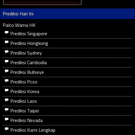
Prediksi Hari Ini
Paito Warna HK
Prediksi Singapore
Prediksi Hongkong
Prediksi Sydney
Prediksi Cambodia
Prediksi Bullseye
Prediksi Pcso
Prediksi Korea
Prediksi Laos
Prediksi Taipei
Prediksi Nevada
Prediksi Kami Lengkap