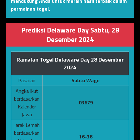
mendukung Anda untuk meraih hasil terbaik dalam
permainan togel.
Prediksi Delaware Day Sabtu, 28
Desember 2024
Ramalan Togel Delaware Day 28 Desember
2024
Pasaran
Sabtu Wage
Angka Ikut
berdasarkan
03679
Kalender
Jawa
Jarak Lemah
berdasarkan
16-36