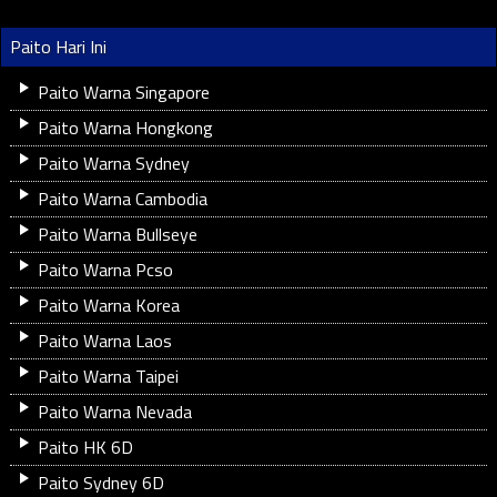
Paito Hari Ini
Paito Warna Singapore
Paito Warna Hongkong
Paito Warna Sydney
Paito Warna Cambodia
Paito Warna Bullseye
Paito Warna Pcso
Paito Warna Korea
Paito Warna Laos
Paito Warna Taipei
Paito Warna Nevada
Paito HK 6D
Paito Sydney 6D