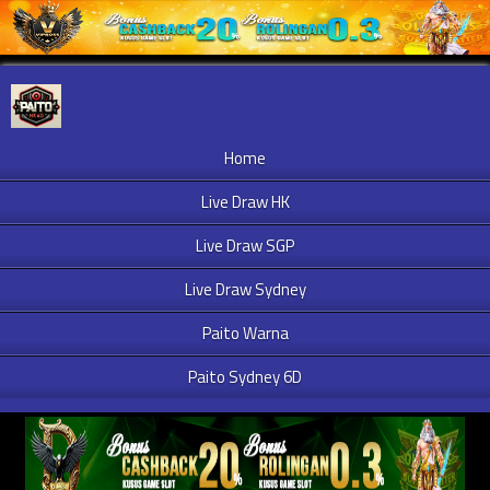
Home
Live Draw HK
Live Draw SGP
Live Draw Sydney
Paito Warna
Paito Sydney 6D