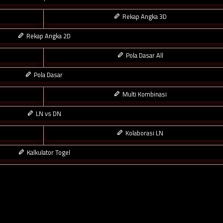
Rekap Angka 3D
Rekap Angka 2D
Pola Dasar All
Pola Dasar
Multi Kombinasi
LN vs DN
Kolaborasi LN
Kalkulator Togel