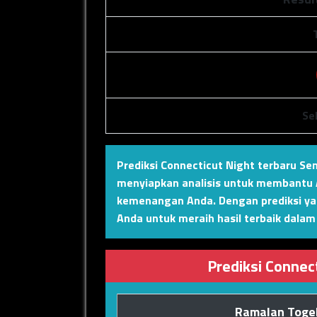
Se
Prediksi Connecticut Night terbaru Se
menyiapkan analisis untuk membantu
kemenangan Anda. Dengan prediksi ya
Anda untuk meraih hasil terbaik dalam
Prediksi Connec
Ramalan Togel