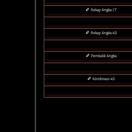
Rekap Angka CT
Rekap Angka 4D
Pembalik Angka
Kombinasi 4D