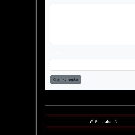
Nama
Kirim Komentar
Generator LN