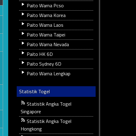
Paito Warna Pcso
Paito Warna Korea
Paito Warna Laos
Paito Warna Taipei
Paito Warna Nevada
Paito HK 6D
Paito Sydney 6D
Paito Warna Lengkap
Statistik Togel
Statistik Angka Togel
Singapore
Statistik Angka Togel
Hongkong