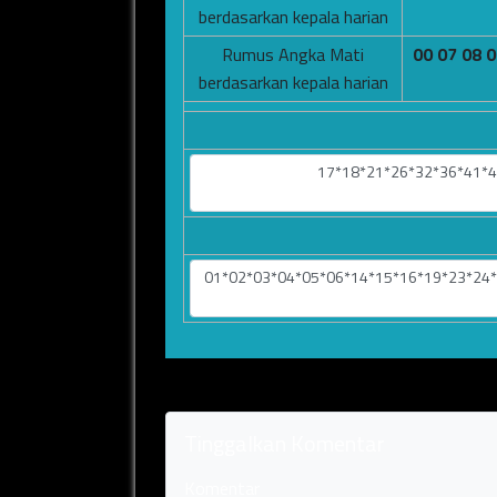
berdasarkan kepala harian
Rumus Angka Mati
00 07 08 0
berdasarkan kepala harian
Tinggalkan Komentar
Komentar