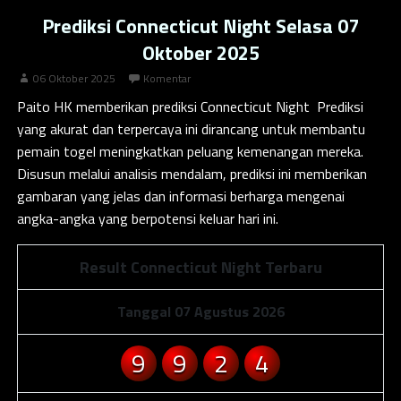
Prediksi Connecticut Night Selasa 07
Oktober 2025
06 Oktober 2025
Komentar
Paito HK
memberikan prediksi Connecticut Night Prediksi
yang akurat dan terpercaya ini dirancang untuk membantu
pemain togel meningkatkan peluang kemenangan mereka.
Disusun melalui analisis mendalam, prediksi ini memberikan
gambaran yang jelas dan informasi berharga mengenai
angka-angka yang berpotensi keluar hari ini.
Result Connecticut Night Terbaru
Tanggal 07 Agustus 2026
9
9
2
4