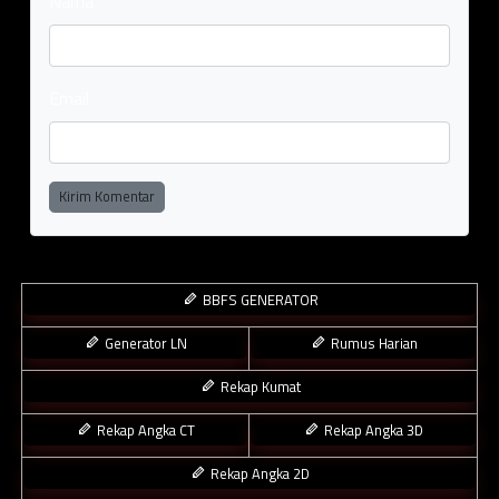
Nama
Email
Kirim Komentar
BBFS GENERATOR
Generator LN
Rumus Harian
Rekap Kumat
Rekap Angka CT
Rekap Angka 3D
Rekap Angka 2D