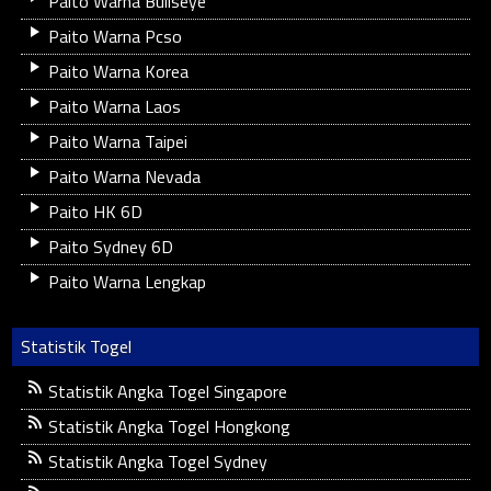
Paito Warna Bullseye
Paito Warna Pcso
Paito Warna Korea
Paito Warna Laos
Paito Warna Taipei
Paito Warna Nevada
Paito HK 6D
Paito Sydney 6D
Paito Warna Lengkap
Statistik Togel
Statistik Angka Togel Singapore
Statistik Angka Togel Hongkong
Statistik Angka Togel Sydney