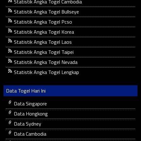
Statistik Angka Togel Cambodia
Statistik Angka Togel Bullseye
Statistik Angka Togel Pcso
Statistik Angka Togel Korea
Statistik Angka Togel Laos
Statistik Angka Togel Taipei
Statistik Angka Togel Nevada
Statistik Angka Togel Lengkap
Data Togel Hari Ini
Data Singapore
Data Hongkong
Data Sydney
Data Cambodia