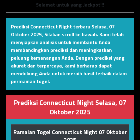
Selamat untuk yang Jackpot!!!
Prediksi Connecticut Night terbaru Selasa, 07
Oktober 2025
,
Silakan scroll ke bawah. Kami telah
menyiapkan analisis untuk membantu Anda
membandingkan prediksi dan meningkatkan
peluang kemenangan Anda. Dengan prediksi yang
akurat dan terpercaya, kami berharap dapat
mendukung Anda untuk meraih hasil terbaik dalam
permainan togel.
Prediksi Connecticut Night Selasa, 07
Oktober 2025
Ramalan Togel Connecticut Night 07 Oktober
2025