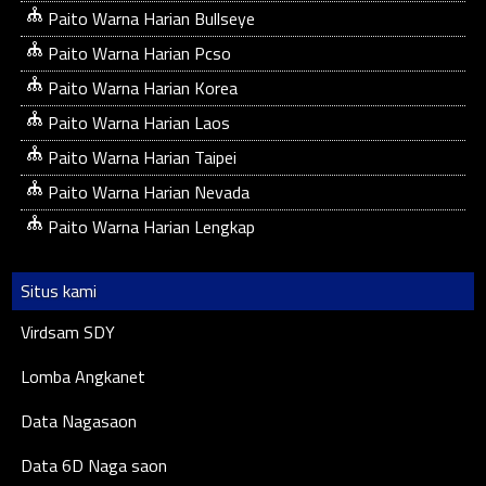
Paito Warna Harian Bullseye
Paito Warna Harian Pcso
Paito Warna Harian Korea
Paito Warna Harian Laos
Paito Warna Harian Taipei
Paito Warna Harian Nevada
Paito Warna Harian Lengkap
Situs kami
Virdsam SDY
Lomba Angkanet
Data Nagasaon
Data 6D Naga saon