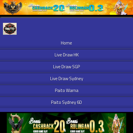
Home
Live Draw HK
Live Draw SGP
Live Draw Sydney
Paito Warna
Paito Sydney 6D