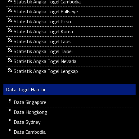
Statistik Angka Togel Cambodia
Statistik Angka Togel Bullseye
Statistik Angka Togel Pcso
Statistik Angka Togel Korea
Statistik Angka Togel Laos
Statistik Angka Togel Taipei
Statistik Angka Togel Nevada
Statistik Angka Togel Lengkap
Data Togel Hari Ini
Data Singapore
Data Hongkong
Data Sydney
Data Cambodia