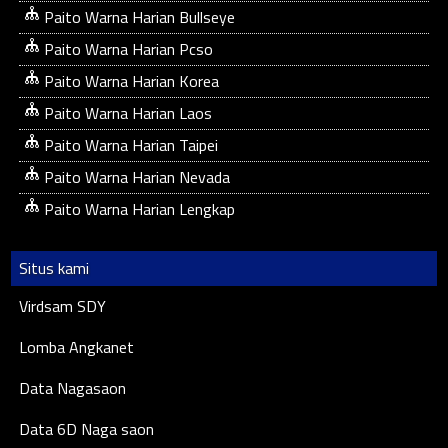
Paito Warna Harian Bullseye
Paito Warna Harian Pcso
Paito Warna Harian Korea
Paito Warna Harian Laos
Paito Warna Harian Taipei
Paito Warna Harian Nevada
Paito Warna Harian Lengkap
Situs kami
Virdsam SDY
Lomba Angkanet
Data Nagasaon
Data 6D Naga saon