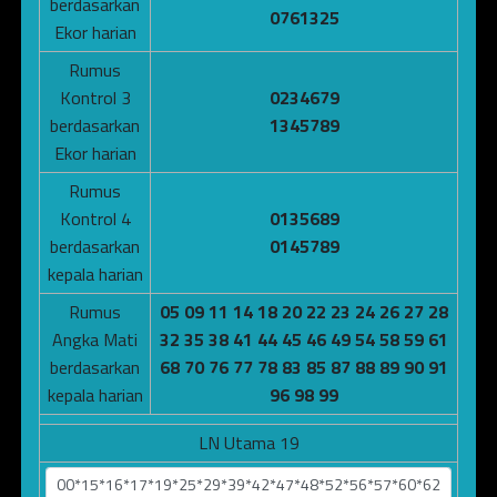
berdasarkan
0761325
Ekor harian
Rumus
Kontrol 3
0234679
berdasarkan
1345789
Ekor harian
Rumus
Kontrol 4
0135689
berdasarkan
0145789
kepala harian
Rumus
05 09 11 14 18 20 22 23 24 26 27 28
Angka Mati
32 35 38 41 44 45 46 49 54 58 59 61
berdasarkan
68 70 76 77 78 83 85 87 88 89 90 91
kepala harian
96 98 99
LN Utama 19