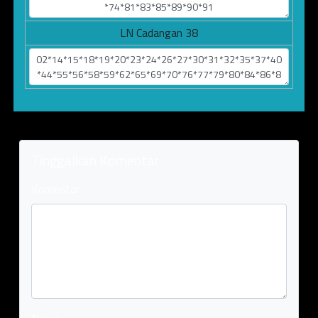
LN Cadangan 38
Tinggalkan Komentar
Komentar