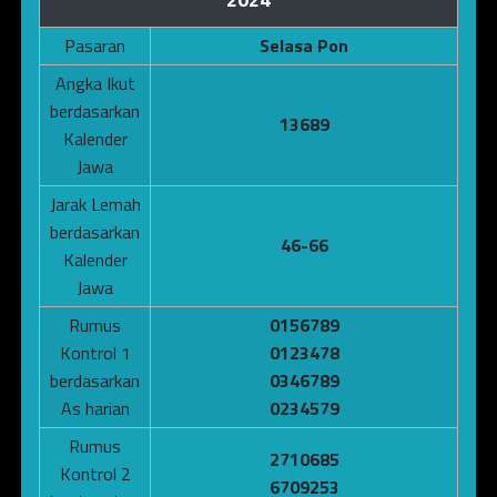
Pasaran
Selasa Pon
Angka Ikut
berdasarkan
13689
Kalender
Jawa
Jarak Lemah
berdasarkan
46-66
Kalender
Jawa
Rumus
0156789
Kontrol 1
0123478
berdasarkan
0346789
As harian
0234579
Rumus
2710685
Kontrol 2
6709253