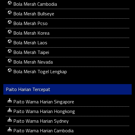
Bola Merah Cambodia
Bola Merah Bullseye
Bola Merah Pcso
Bola Merah Korea
Bola Merah Laos
Bola Merah Taipei
Bola Merah Nevada
Bola Merah Togel Lengkap
Paito Harian Tercepat
Paito Warna Harian Singapore
Paito Warna Harian Hongkong
Paito Warna Harian Sydney
Paito Warna Harian Cambodia