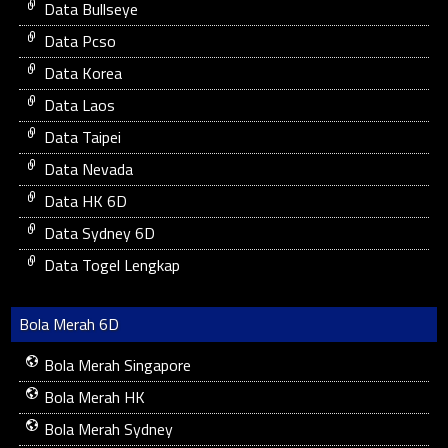
Data Bullseye
Data Pcso
Data Korea
Data Laos
Data Taipei
Data Nevada
Data HK 6D
Data Sydney 6D
Data Togel Lengkap
Bola Merah 6D
Bola Merah Singapore
Bola Merah HK
Bola Merah Sydney