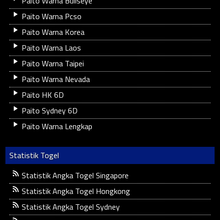
Paito Warna Bullseye
Paito Warna Pcso
Paito Warna Korea
Paito Warna Laos
Paito Warna Taipei
Paito Warna Nevada
Paito HK 6D
Paito Sydney 6D
Paito Warna Lengkap
Statistik Togel
Statistik Angka Togel Singapore
Statistik Angka Togel Hongkong
Statistik Angka Togel Sydney