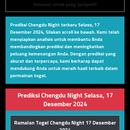
Selamat untuk yang Jackpot!!!
Prediksi Chengdu Night terbaru Selasa, 17
Desember 2024
,
Silakan scroll ke bawah. Kami telah
menyiapkan analisis untuk membantu Anda
membandingkan prediksi dan meningkatkan
peluang kemenangan Anda. Dengan prediksi yang
akurat dan terpercaya, kami berharap dapat
mendukung Anda untuk meraih hasil terbaik dalam
permainan togel.
Prediksi Chengdu Night Selasa, 17
Desember 2024
Ramalan Togel Chengdu Night 17 Desember
2024