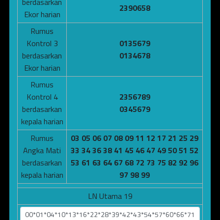
berdasarkan
2390658
Ekor harian
Rumus
Kontrol 3
0135679
berdasarkan
0134678
Ekor harian
Rumus
Kontrol 4
2356789
berdasarkan
0345679
kepala harian
Rumus
03 05 06 07 08 09 11 12 17 21 25 29
Angka Mati
33 34 36 38 41 45 46 47 49 50 51 52
berdasarkan
53 61 63 64 67 68 72 73 75 82 92 96
kepala harian
97 98 99
LN Utama 19