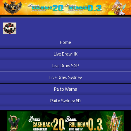
Home
Live Draw HK
Live Draw SGP
Live Draw Sydney
Paito Warna
Paito Sydney 6D