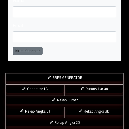
Nama
Email
Kirim Komentar
BBFS GENERATOR
Generator LN
Rumus Harian
Rekap Kumat
Rekap Angka CT
Rekap Angka 3D
Rekap Angka 2D