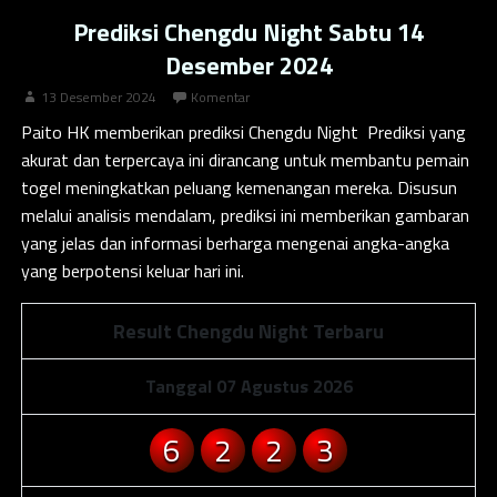
Prediksi Chengdu Night Sabtu 14
Desember 2024
13 Desember 2024
Komentar
Paito HK
memberikan prediksi Chengdu Night Prediksi yang
akurat dan terpercaya ini dirancang untuk membantu pemain
togel meningkatkan peluang kemenangan mereka. Disusun
melalui analisis mendalam, prediksi ini memberikan gambaran
yang jelas dan informasi berharga mengenai angka-angka
yang berpotensi keluar hari ini.
Result Chengdu Night Terbaru
Tanggal 07 Agustus 2026
6
2
2
3