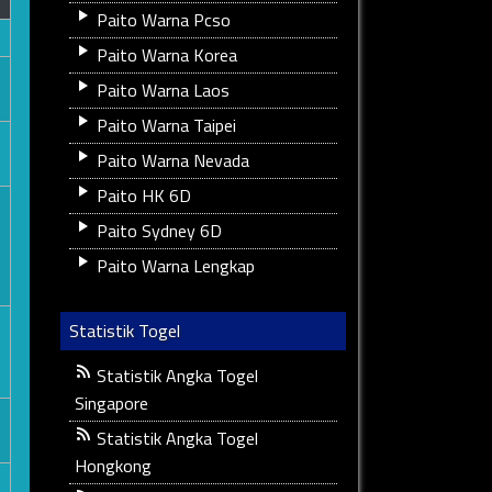
Paito Warna Pcso
Paito Warna Korea
Paito Warna Laos
Paito Warna Taipei
Paito Warna Nevada
Paito HK 6D
Paito Sydney 6D
Paito Warna Lengkap
Statistik Togel
Statistik Angka Togel
Singapore
Statistik Angka Togel
Hongkong