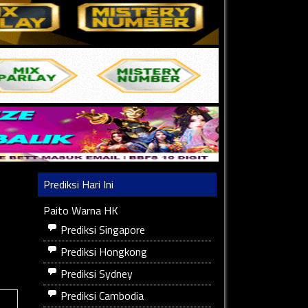
Prediksi Hari Ini
Paito Warna HK
Prediksi Singapore
Prediksi Hongkong
Prediksi Sydney
Prediksi Cambodia