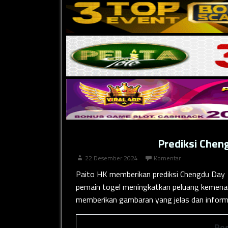
Prediksi Chen
22 Desember 2024
Komentar
Paito HK
memberikan prediksi Chengdu Day P
pemain togel meningkatkan peluang kemenang
memberikan gambaran yang jelas dan informa
Res