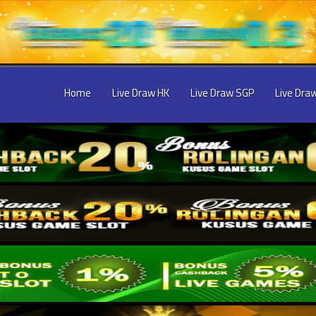
Home
Live Draw HK
Live Draw SGP
Live Dra