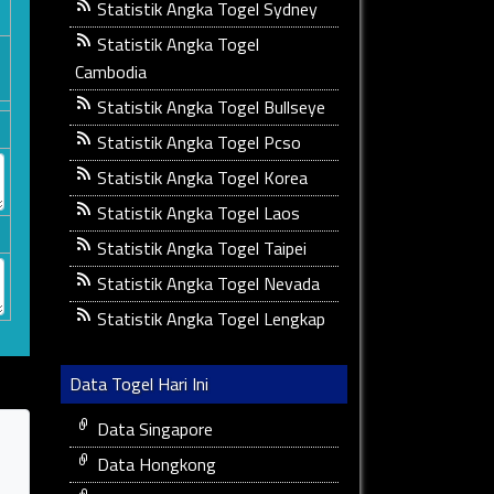
Statistik Angka Togel Sydney
Statistik Angka Togel
7
Cambodia
Statistik Angka Togel Bullseye
Statistik Angka Togel Pcso
Statistik Angka Togel Korea
Statistik Angka Togel Laos
Statistik Angka Togel Taipei
Statistik Angka Togel Nevada
Statistik Angka Togel Lengkap
Data Togel Hari Ini
Data Singapore
Data Hongkong