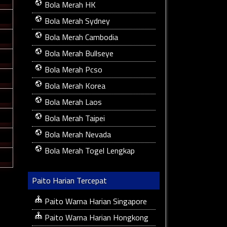
Bola Merah HK
Bola Merah Sydney
Bola Merah Cambodia
Bola Merah Bullseye
Bola Merah Pcso
Bola Merah Korea
Bola Merah Laos
Bola Merah Taipei
Bola Merah Nevada
Bola Merah Togel Lengkap
Paito Harian Tercepat
Paito Warna Harian Singapore
Paito Warna Harian Hongkong