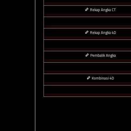
Rekap Angka CT
Rekap Angka 4D
Pembalik Angka
Kombinasi 4D