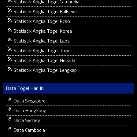
Statistik Angka Togel Cambodia
Statistik Angka Togel Bullseye
Statistik Angka Togel Pcso
Statistik Angka Togel Korea
Statistik Angka Togel Laos
Statistik Angka Togel Taipei
Statistik Angka Togel Nevada
Statistik Angka Togel Lengkap
Data Togel Hari Ini
Data Singapore
Data Hongkong
Data Sydney
Data Cambodia