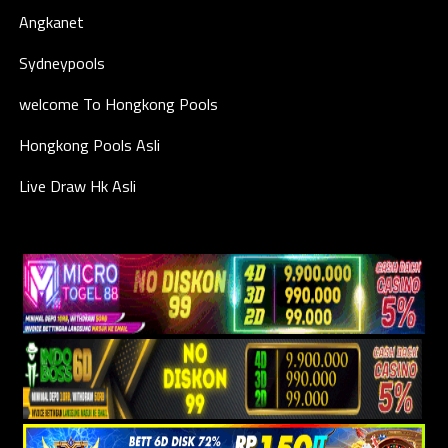
Angkanet
Sydneypools
welcome To Hongkong Pools
Hongkong Pools Asli
Live Draw Hk Asli