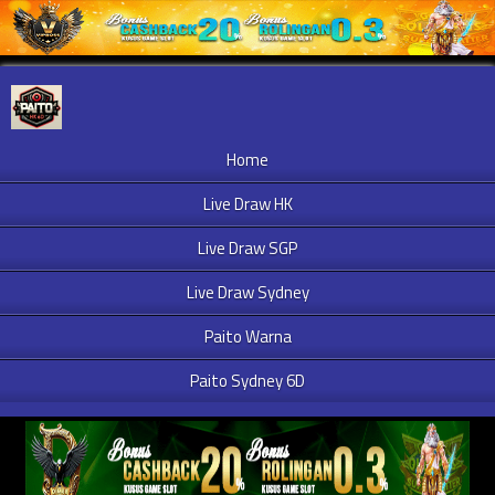
Home
Live Draw HK
Live Draw SGP
Live Draw Sydney
Paito Warna
Paito Sydney 6D