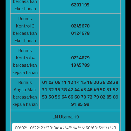
berdasarkan
6203195
Ekor harian
Rumus
Kontrol 3
0245678
berdasarkan
0124678
Ekor harian
Rumus
Kontrol 4
0234679
berdasarkan
1345789
kepala harian
Rumus
01 03 06 11 12 14 15 16 20 26 28 29
Angka Mati
31 32 35 38 42 44 45 46 49 50 51 52
berdasarkan
53 58 59 64 66 68 70 72 79 82 85 89
kepala harian
91 95 99
LN Utama 19