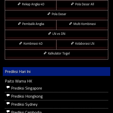
Rekap Angka 4D
Pola Dasar All
Pola Dasar
Pembalik Angka
Multi Kombinasi
LN vs DN
Kombinasi 4D
Kolaborasi LN
Kalkulator Togel
Prediksi Hari Ini
Paito Warna HK
Prediksi Singapore
Prediksi Hongkong
Prediksi Sydney
Prediksi Cambodia