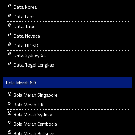
Data Korea
Data Laos
Data Taipei
Data Nevada
Data HK 6D
Data Sydney 6D
Data Togel Lengkap
Bola Merah 6D
Bola Merah Singapore
Bola Merah HK
Bola Merah Sydney
Bola Merah Cambodia
Bola Merah Bullseye