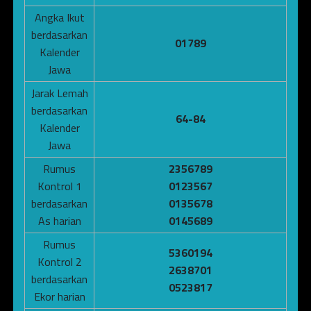
Angka Ikut
berdasarkan
01789
Kalender
Jawa
Jarak Lemah
berdasarkan
64-84
Kalender
Jawa
Rumus
2356789
Kontrol 1
0123567
berdasarkan
0135678
As harian
0145689
Rumus
5360194
Kontrol 2
2638701
berdasarkan
0523817
Ekor harian