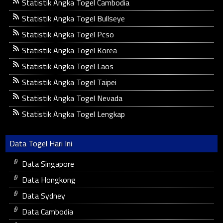
Statistik Angka Togel Cambodia
Statistik Angka Togel Bullseye
Statistik Angka Togel Pcso
Statistik Angka Togel Korea
Statistik Angka Togel Laos
Statistik Angka Togel Taipei
Statistik Angka Togel Nevada
Statistik Angka Togel Lengkap
Data Togel Hari Ini
Data Singapore
Data Hongkong
Data Sydney
Data Cambodia