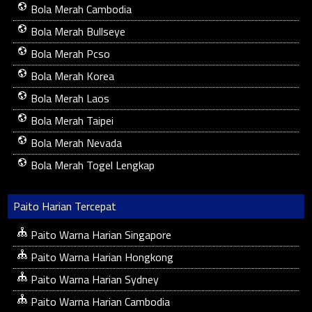
Bola Merah Cambodia
Bola Merah Bullseye
Bola Merah Pcso
Bola Merah Korea
Bola Merah Laos
Bola Merah Taipei
Bola Merah Nevada
Bola Merah Togel Lengkap
Paito Harian Tercepat
Paito Warna Harian Singapore
Paito Warna Harian Hongkong
Paito Warna Harian Sydney
Paito Warna Harian Cambodia