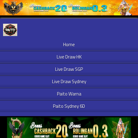
Home
Live Draw HK
Live Draw SGP
Live Draw Sydney
Paito Warna
Paito Sydney 6D