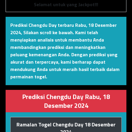
Selamat untuk yang Jackpot!!!
Prediksi Chengdu Day terbaru Rabu, 18 Desember
2024
,
Silakan scroll ke bawah. Kami telah
menyiapkan analisis untuk membantu Anda
membandingkan prediksi dan meningkatkan
peluang kemenangan Anda. Dengan prediksi yang
akurat dan terpercaya, kami berharap dapat
mendukung Anda untuk meraih hasil terbaik dalam
permainan togel.
Prediksi Chengdu Day Rabu, 18
Desember 2024
Ramalan Togel Chengdu Day 18 Desember
2024