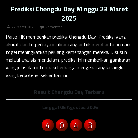
Prediksi Chengdu Day Minggu 23 Maret
2025
22 Maret 2025
Komentar
Paito HK
memberikan prediksi Chengdu Day Prediksi yang
akurat dan terpercaya ini dirancang untuk membantu pemain
togel meningkatkan peluang kemenangan mereka. Disusun
melalui analisis mendalam, prediksi ini memberikan gambaran
yang jelas dan informasi berharga mengenai angka-angka
yang berpotensi keluar hari ini.
Result Chengdu Day Terbaru
Tanggal 06 Agustus 2026
4
0
4
3