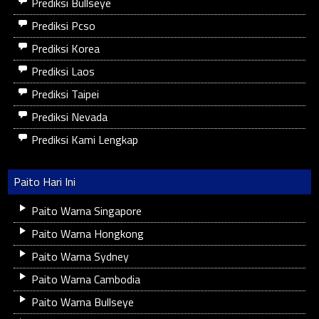
Prediksi Bullseye
Prediksi Pcso
Prediksi Korea
Prediksi Laos
Prediksi Taipei
Prediksi Nevada
Prediksi Kami Lengkap
Paito Hari Ini
Paito Warna Singapore
Paito Warna Hongkong
Paito Warna Sydney
Paito Warna Cambodia
Paito Warna Bullseye