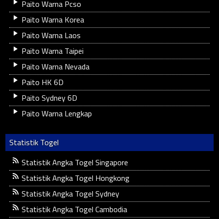
Paito Warna Pcso
Paito Warna Korea
Paito Warna Laos
Paito Warna Taipei
Paito Warna Nevada
Paito HK 6D
Paito Sydney 6D
Paito Warna Lengkap
Statistik Togel
Statistik Angka Togel Singapore
Statistik Angka Togel Hongkong
Statistik Angka Togel Sydney
Statistik Angka Togel Cambodia