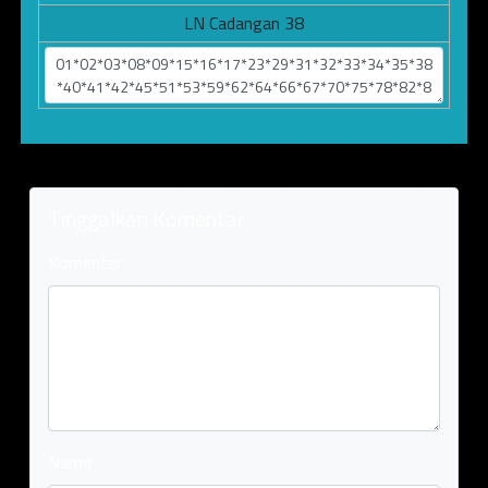
LN Cadangan 38
Tinggalkan Komentar
Komentar
Nama