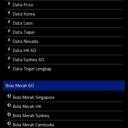
Data Pcso
Data Korea
Data Laos
Data Taipei
Data Nevada
Data HK 6D
Data Sydney 6D
Data Togel Lengkap
Bola Merah 6D
Bola Merah Singapore
Bola Merah HK
Bola Merah Sydney
Bola Merah Cambodia