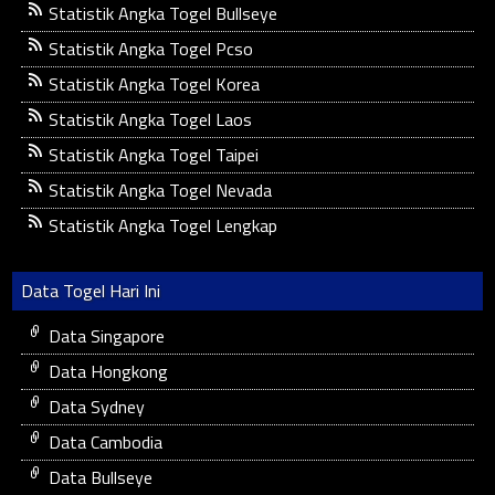
Statistik Angka Togel Bullseye
Statistik Angka Togel Pcso
Statistik Angka Togel Korea
Statistik Angka Togel Laos
Statistik Angka Togel Taipei
Statistik Angka Togel Nevada
Statistik Angka Togel Lengkap
Data Togel Hari Ini
Data Singapore
Data Hongkong
Data Sydney
Data Cambodia
Data Bullseye