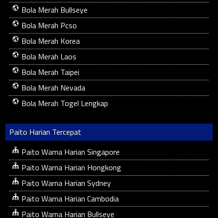
Bola Merah Bullseye
Bola Merah Pcso
Bola Merah Korea
Bola Merah Laos
Bola Merah Taipei
Bola Merah Nevada
Bola Merah Togel Lengkap
Paito Harian Tercepat
Paito Warna Harian Singapore
Paito Warna Harian Hongkong
Paito Warna Harian Sydney
Paito Warna Harian Cambodia
Paito Warna Harian Bullseye