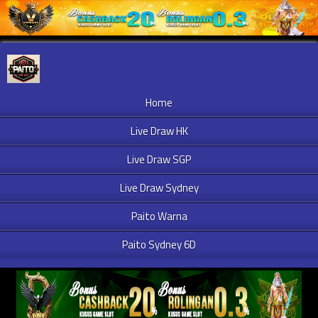
Home
Live Draw HK
Live Draw SGP
Live Draw Sydney
Paito Warna
Paito Sydney 6D