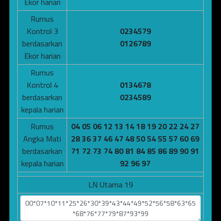
Ekor harian
Rumus
Kontrol 3
0234579
berdasarkan
0126789
Ekor harian
Rumus
Kontrol 4
0134678
berdasarkan
0234589
kepala harian
Rumus
04 05 06 12 13 14 18 19 20 22 24 27
Angka Mati
28 36 37 46 47 48 50 54 55 57 60 69
berdasarkan
71 72 73 74 80 81 84 85 86 89 90 91
kepala harian
92 96 97
LN Utama 19