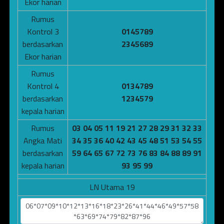
Ekor harian
Rumus
Kontrol 3
0145789
berdasarkan
2345689
Ekor harian
Rumus
Kontrol 4
0134789
berdasarkan
1234579
kepala harian
Rumus
03 04 05 11 19 21 27 28 29 31 32 33
Angka Mati
34 35 36 40 42 43 45 48 51 53 54 55
berdasarkan
59 64 65 67 72 73 76 83 84 88 89 91
kepala harian
93 95 99
LN Utama 19