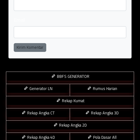
Email
Kirim Komentar
BBFS GENERATOR
Generator LN
Rumus Harian
Rekap Kumat
Rekap Angka CT
Rekap Angka 3D
Rekap Angka 2D
Rekap Angka 4D
Pola Dasar All