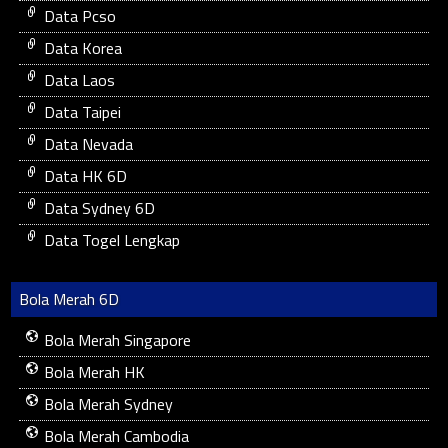
Data Pcso
Data Korea
Data Laos
Data Taipei
Data Nevada
Data HK 6D
Data Sydney 6D
Data Togel Lengkap
Bola Merah 6D
Bola Merah Singapore
Bola Merah HK
Bola Merah Sydney
Bola Merah Cambodia