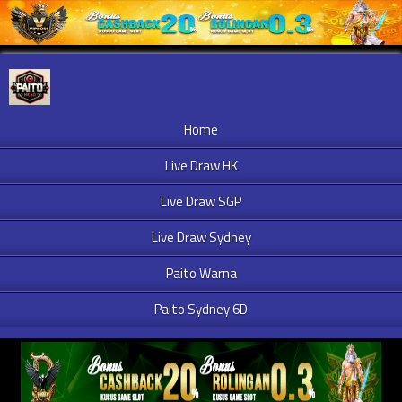
Home
Live Draw HK
Live Draw SGP
Live Draw Sydney
Paito Warna
Paito Sydney 6D