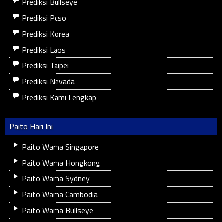
Prediksi Bullseye
Prediksi Pcso
Prediksi Korea
Prediksi Laos
Prediksi Taipei
Prediksi Nevada
Prediksi Kami Lengkap
Paito Hari Ini
Paito Warna Singapore
Paito Warna Hongkong
Paito Warna Sydney
Paito Warna Cambodia
Paito Warna Bullseye