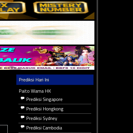
Prediksi Hari Ini
Paito Warna HK
Prediksi Singapore
Prediksi Hongkong
Prediksi Sydney
Prediksi Cambodia