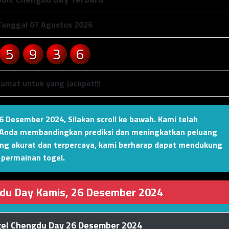
Tanggal 07 Agustus 2026
5
9
3
6
lamat untuk yang Jackpot!!!
26 Desember 2024
,
Silakan scroll ke bawah. Kami telah
 Anda membandingkan prediksi dan meningkatkan peluang
ng akurat dan terpercaya, kami berharap dapat mendukung
 permainan togel.
gdu Day Kamis, 26 Desember 2024
el Chengdu Day 26 Desember 2024