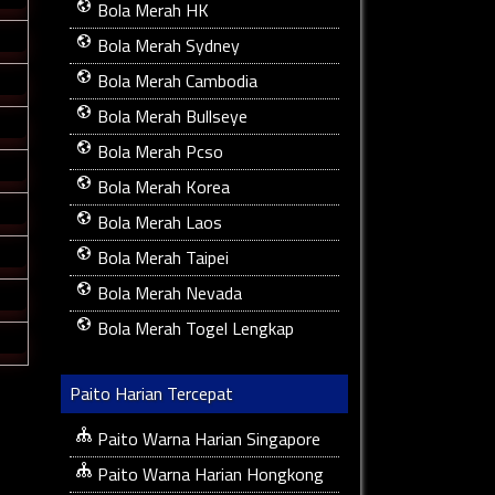
Bola Merah HK
Bola Merah Sydney
Bola Merah Cambodia
Bola Merah Bullseye
Bola Merah Pcso
Bola Merah Korea
Bola Merah Laos
Bola Merah Taipei
Bola Merah Nevada
Bola Merah Togel Lengkap
Paito Harian Tercepat
Paito Warna Harian Singapore
Paito Warna Harian Hongkong