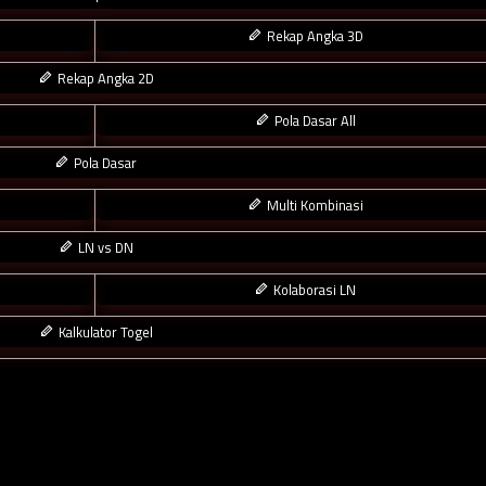
Rekap Angka 3D
Rekap Angka 2D
Pola Dasar All
Pola Dasar
Multi Kombinasi
LN vs DN
Kolaborasi LN
Kalkulator Togel