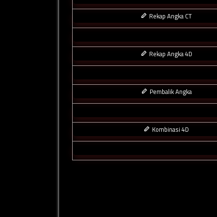
Rekap Angka CT
Rekap Angka 4D
Pembalik Angka
Kombinasi 4D