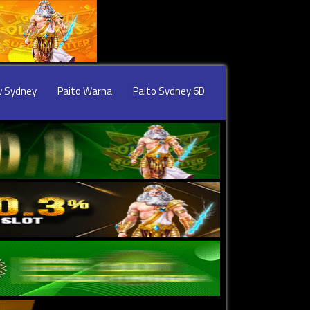
w Sydney
Paito Warna
Paito Sydney 6D