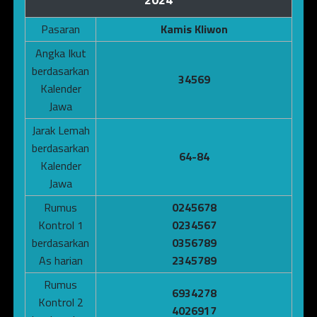
Pasaran
Kamis Kliwon
Angka Ikut
berdasarkan
34569
Kalender
Jawa
Jarak Lemah
berdasarkan
64-84
Kalender
Jawa
Rumus
0245678
Kontrol 1
0234567
berdasarkan
0356789
As harian
2345789
Rumus
6934278
Kontrol 2
4026917