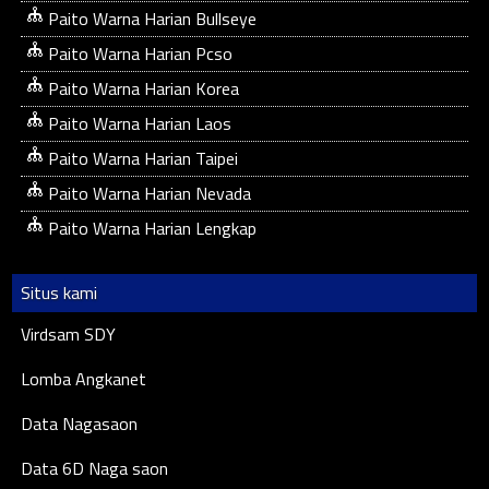
Paito Warna Harian Bullseye
Paito Warna Harian Pcso
Paito Warna Harian Korea
Paito Warna Harian Laos
Paito Warna Harian Taipei
Paito Warna Harian Nevada
Paito Warna Harian Lengkap
Situs kami
Virdsam SDY
Lomba Angkanet
Data Nagasaon
Data 6D Naga saon