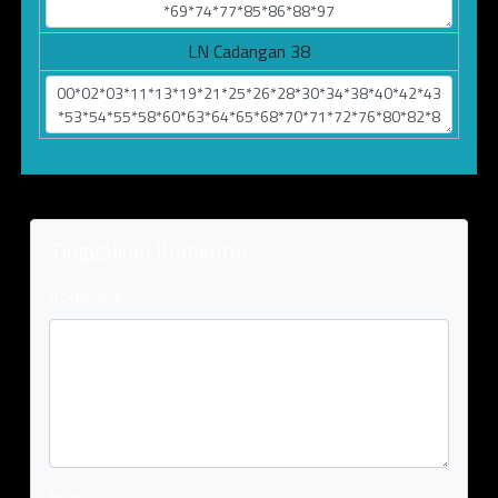
LN Cadangan 38
Tinggalkan Komentar
Komentar