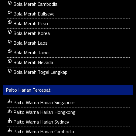
Bola Merah Cambodia
Bola Merah Bullseye
Bola Merah Pcso
Bola Merah Korea
Bola Merah Laos
Bola Merah Taipei
Bola Merah Nevada
Bola Merah Togel Lengkap
Paito Harian Tercepat
Paito Warna Harian Singapore
Paito Warna Harian Hongkong
Paito Warna Harian Sydney
Paito Warna Harian Cambodia