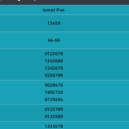
Jumat Pon
13459
46-66
0123679
1345689
1245679
0256789
9028476
1893720
8729364
0125789
0123589
1234578