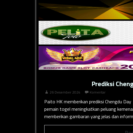
Prediksi Chen
26 Desember 2024
Komentar
Paito HK
memberikan prediksi Chengdu Day P
pemain togel meningkatkan peluang kemenang
memberikan gambaran yang jelas dan informa
Res