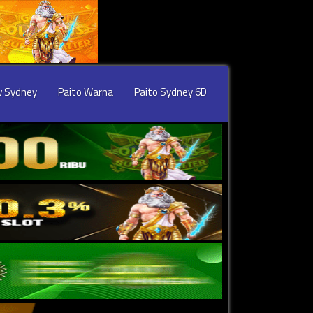
w Sydney
Paito Warna
Paito Sydney 6D