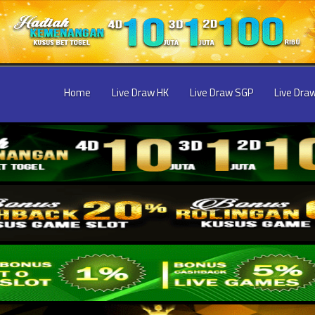
Home
Live Draw HK
Live Draw SGP
Live Dra