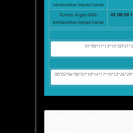
berdasarkan kepala harian
Rumus Angka Mati
03 08 09 1
berdasarkan kepala harian
Tinggalkan Komentar
Komentar