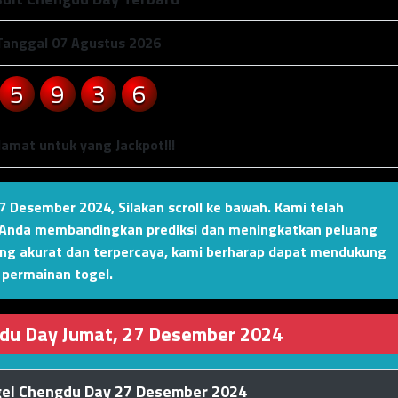
Tanggal 07 Agustus 2026
5
9
3
6
lamat untuk yang Jackpot!!!
27 Desember 2024
,
Silakan scroll ke bawah. Kami telah
 Anda membandingkan prediksi dan meningkatkan peluang
ng akurat dan terpercaya, kami berharap dapat mendukung
 permainan togel.
gdu Day Jumat, 27 Desember 2024
el Chengdu Day 27 Desember 2024