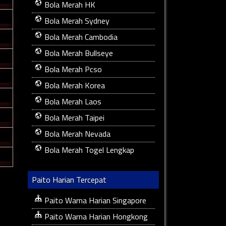
Bola Merah HK
Bola Merah Sydney
Bola Merah Cambodia
Bola Merah Bullseye
Bola Merah Pcso
Bola Merah Korea
Bola Merah Laos
Bola Merah Taipei
Bola Merah Nevada
Bola Merah Togel Lengkap
Paito Harian Tercepat
Paito Warna Harian Singapore
Paito Warna Harian Hongkong