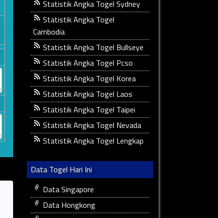
Statistik Angka Togel Sydney
Statistik Angka Togel
0
Cambodia
Statistik Angka Togel Bullseye
Statistik Angka Togel Pcso
Statistik Angka Togel Korea
Statistik Angka Togel Laos
Statistik Angka Togel Taipei
Statistik Angka Togel Nevada
Statistik Angka Togel Lengkap
Data Togel Hari Ini
Data Singapore
Data Hongkong