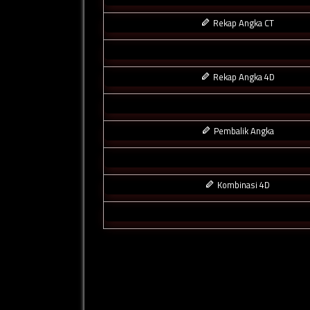
Rekap Angka CT
Rekap Angka 4D
Pembalik Angka
Kombinasi 4D