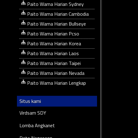
Paito Warna Harian Sydney
Paito Warna Harian Cambodia
Paito Warna Harian Bullseye
Paito Warna Harian Pcso
Paito Warna Harian Korea
Paito Warna Harian Laos
Paito Warna Harian Taipei
Paito Warna Harian Nevada
Paito Warna Harian Lengkap
Situs kami
Virdsam SDY
Lomba Angkanet
Data Nagasaon