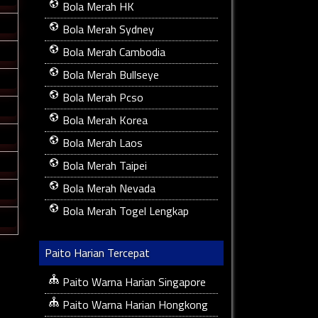
Bola Merah HK
Bola Merah Sydney
Bola Merah Cambodia
Bola Merah Bullseye
Bola Merah Pcso
Bola Merah Korea
Bola Merah Laos
Bola Merah Taipei
Bola Merah Nevada
Bola Merah Togel Lengkap
Paito Harian Tercepat
Paito Warna Harian Singapore
Paito Warna Harian Hongkong