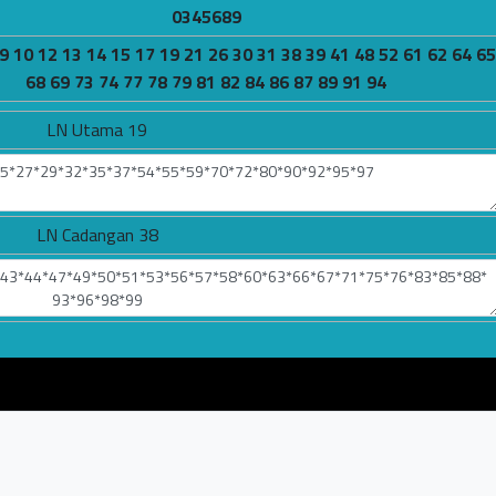
0345689
9 10 12 13 14 15 17 19 21 26 30 31 38 39 41 48 52 61 62 64 6
68 69 73 74 77 78 79 81 82 84 86 87 89 91 94
LN Utama 19
LN Cadangan 38