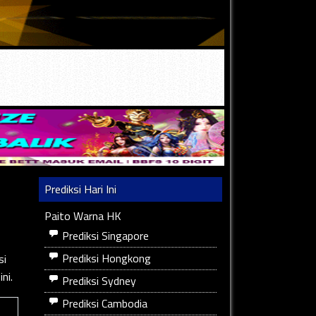
Prediksi Hari Ini
Paito Warna HK
Prediksi Singapore
Prediksi Hongkong
si
ni.
Prediksi Sydney
Prediksi Cambodia