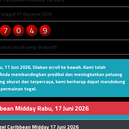
Tanggal 07 Agustus 2026
7
0
4
9
lamat untuk yang Jackpot!!!
u, 17 Juni 2026
,
Silakan scroll ke bawah. Kami telah
 Anda membandingkan prediksi dan meningkatkan peluang
ng akurat dan terpercaya, kami berharap dapat mendukung
 permainan togel.
bbean Midday Rabu, 17 Juni 2026
el Caribbean Midday 17 Juni 2026