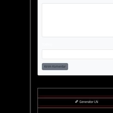
Nama
Kirim Komentar
Generator LN