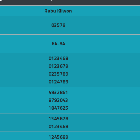
Rabu Kliwon
03579
64-84
0123468
0123679
0235789
0124789
4932861
8792043
1847625
1345678
0123468
1245689