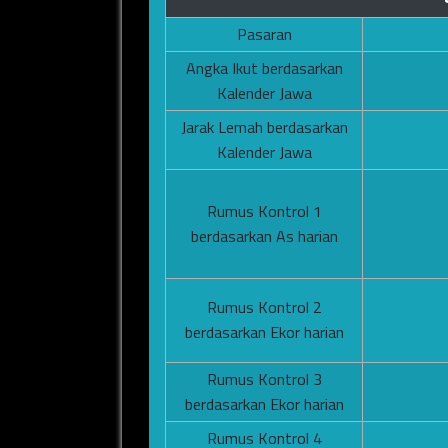
Pasaran
Angka Ikut berdasarkan
Kalender Jawa
Jarak Lemah berdasarkan
Kalender Jawa
Rumus Kontrol 1
berdasarkan As harian
Rumus Kontrol 2
berdasarkan Ekor harian
Rumus Kontrol 3
berdasarkan Ekor harian
Rumus Kontrol 4