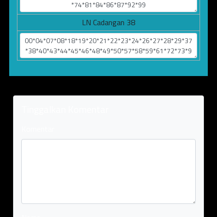
LN Cadangan 38
Tinggalkan Komentar
Komentar