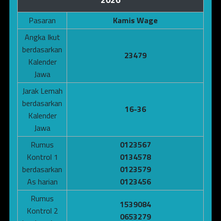
Pasaran
Kamis Wage
Angka Ikut
berdasarkan
23479
Kalender
Jawa
Jarak Lemah
berdasarkan
16-36
Kalender
Jawa
Rumus
0123567
Kontrol 1
0134578
berdasarkan
0123579
As harian
0123456
Rumus
1539084
Kontrol 2
0653279