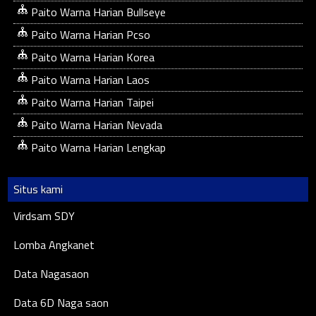
Paito Warna Harian Bullseye
Paito Warna Harian Pcso
Paito Warna Harian Korea
Paito Warna Harian Laos
Paito Warna Harian Taipei
Paito Warna Harian Nevada
Paito Warna Harian Lengkap
Situs kami
Virdsam SDY
Lomba Angkanet
Data Nagasaon
Data 6D Naga saon