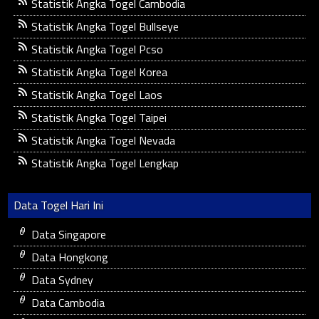
Statistik Angka Togel Cambodia
Statistik Angka Togel Bullseye
Statistik Angka Togel Pcso
Statistik Angka Togel Korea
Statistik Angka Togel Laos
Statistik Angka Togel Taipei
Statistik Angka Togel Nevada
Statistik Angka Togel Lengkap
Data Togel Hari Ini
Data Singapore
Data Hongkong
Data Sydney
Data Cambodia